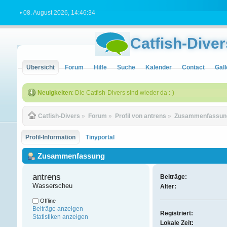
• 08. August 2026, 14:46:34
Catfish-Diver
Übersicht
Forum
Hilfe
Suche
Kalender
Contact
Gall
Neuigkeiten
: Die Catfish-Divers sind wieder da :-)
Catfish-Divers
»
Forum
»
Profil von antrens
»
Zusammenfassun
Profil-Information
Tinyportal
Zusammenfassung
antrens 
Beiträge:
Wasserscheu
Alter:
Offline
Beiträge anzeigen
Registriert:
Statistiken anzeigen
Lokale Zeit: