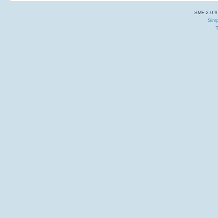
SMF 2.0.9
Simp
T