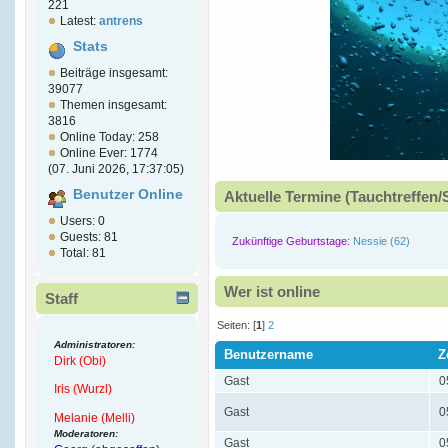
221
Latest:
antrens
Stats
Beiträge insgesamt:
39077
Themen insgesamt:
3816
Online Today: 258
Online Ever: 1774
(07. Juni 2026, 17:37:05)
Benutzer Online
Aktuelle Termine (Tauchtreffen/
Users: 0
Guests: 81
Zukünftige Geburtstage:
Nessie (62)
Total: 81
Wer ist online
Staff
Seiten: [
1
]
2
Administratoren:
Benutzername
Z
Dirk (Obi)
Gast
0
Iris (Wurzl)
Gast
0
Melanie (Melli)
Moderatoren:
Gast
0