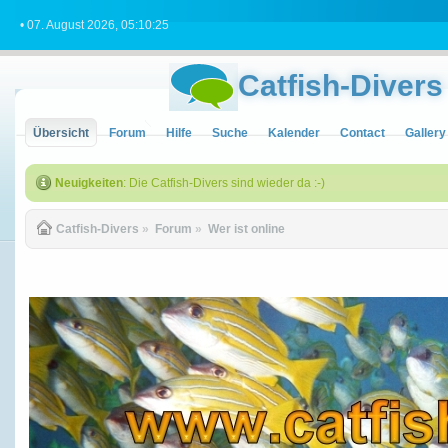
• 07. August 2026, 05:10:25
Catfish-Divers
Übersicht
Forum
Hilfe
Suche
Kalender
Contact
Gallery
Neuigkeiten
: Die Catfish-Divers sind wieder da :-)
Catfish-Divers
»
Forum
»
Wer ist online