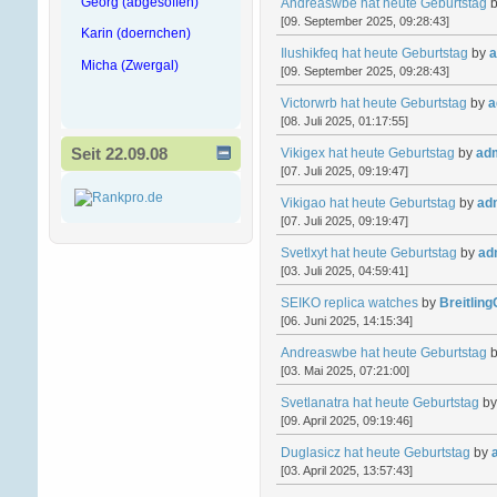
Georg (abgesoffen)
Andreaswbe hat heute Geburtstag
[09. September 2025, 09:28:43]
Karin (doernchen)
Ilushikfeq hat heute Geburtstag
by
a
Micha (Zwergal)
[09. September 2025, 09:28:43]
Victorwrb hat heute Geburtstag
by
a
[08. Juli 2025, 01:17:55]
Seit 22.09.08
Vikigex hat heute Geburtstag
by
ad
[07. Juli 2025, 09:19:47]
Vikigao hat heute Geburtstag
by
ad
[07. Juli 2025, 09:19:47]
Svetlxyt hat heute Geburtstag
by
ad
[03. Juli 2025, 04:59:41]
SEIKO replica watches
by
Breitlin
[06. Juni 2025, 14:15:34]
Andreaswbe hat heute Geburtstag
[03. Mai 2025, 07:21:00]
Svetlanatra hat heute Geburtstag
b
[09. April 2025, 09:19:46]
Duglasicz hat heute Geburtstag
by
[03. April 2025, 13:57:43]