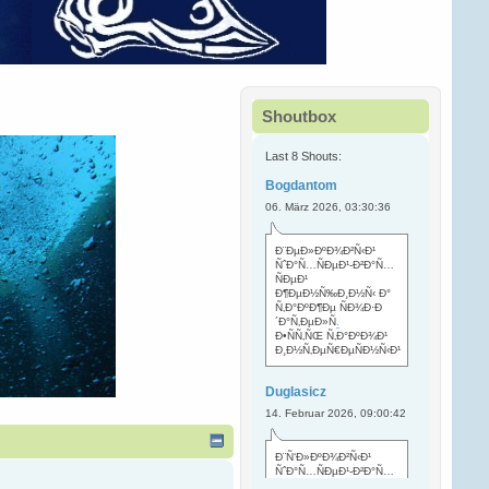
Shoutbox
Last 8 Shouts:
Bogdantom
06. März 2026, 03:30:36
Ð¨ÐµÐ»ÐºÐ¾Ð²Ñ‹Ð¹
ÑˆÐ°Ñ…ÑÐµÐ¹-Ð²Ð°Ñ…
ÑÐµÐ¹
Ð¶ÐµÐ½Ñ‰Ð¸Ð½Ñ‹ Ð°
Ñ‚Ð°ÐºÐ¶Ðµ ÑÐ¾Ð·Ð
´Ð°Ñ‚ÐµÐ»Ñ
.
Ð•ÑÑ‚ÑŒ Ñ‚Ð°ÐºÐ¾Ð¹
Ð¸Ð½Ñ‚ÐµÑ€ÐµÑÐ½Ñ‹Ð¹
Duglasicz
14. Februar 2026, 09:00:42
Ð¨Ñ‘Ð»ÐºÐ¾Ð²Ñ‹Ð¹
ÑˆÐ°Ñ…ÑÐµÐ¹-Ð²Ð°Ñ…
ÑÐµÐ¹ Ñ…