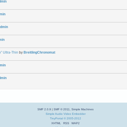
dmin
min
dmin
min
” Ultra-Thin
by
BreitlingChronomat
min
dmin
SMF 2.0.9
|
SMF © 2011
,
Simple Machines
Simple Audio Video Embedder
TinyPortal
© 2005-2012
XHTML
RSS
WAP2