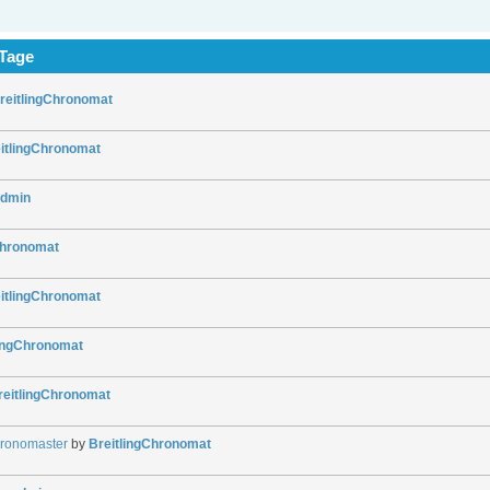
 Tage
reitlingChronomat
itlingChronomat
dmin
Chronomat
itlingChronomat
lingChronomat
reitlingChronomat
hronomaster
by
BreitlingChronomat