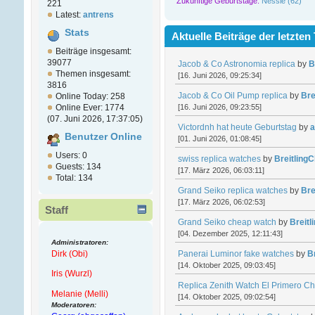
Zukünftige Geburtstage:
Nessie (62)
221
Latest:
antrens
Stats
Aktuelle Beiträge der letzten
Beiträge insgesamt:
39077
Jacob & Co Astronomia replica
by
B
Themen insgesamt:
[16. Juni 2026, 09:25:34]
3816
Jacob & Co Oil Pump replica
by
Bre
Online Today: 258
[16. Juni 2026, 09:23:55]
Online Ever: 1774
(07. Juni 2026, 17:37:05)
Victordnh hat heute Geburtstag
by
a
Benutzer Online
[01. Juni 2026, 01:08:45]
Users: 0
swiss replica watches
by
Breitling
Guests: 134
[17. März 2026, 06:03:11]
Total: 134
Grand Seiko replica watches
by
Bre
[17. März 2026, 06:02:53]
Staff
Grand Seiko cheap watch
by
Breit
[04. Dezember 2025, 12:11:43]
Administratoren:
Dirk (Obi)
Panerai Luminor fake watches
by
B
[14. Oktober 2025, 09:03:45]
Iris (Wurzl)
Replica Zenith Watch El Primero C
Melanie (Melli)
[14. Oktober 2025, 09:02:54]
Moderatoren: