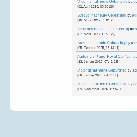
Viktoriijd hat heute Geburtstag
by
a
[02. April 2025, 06:26:29]
Svetlvbl hat heute Geburtstag
by
ad
[10. März 2025, 09:01:25]
Ilushikfeq hat heute Geburtstag
by
a
[07. März 2025, 13:51:27]
Ivanuht hat heute Geburtstag
by
ad
[05. Februar 2025, 13:13:11]
Audemars Piguet Royal Oak “Jumbo
[13. Januar 2025, 07:41:32]
Victorldj hat heute Geburtstag
by
ad
[06. Januar 2025, 04:24:38]
Viktoriijd hat heute Geburtstag
by
a
[09. November 2024, 15:34:00]