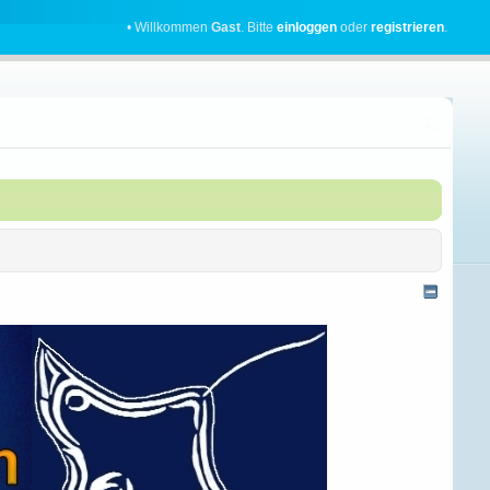
• Willkommen
Gast
. Bitte
einloggen
oder
registrieren
.