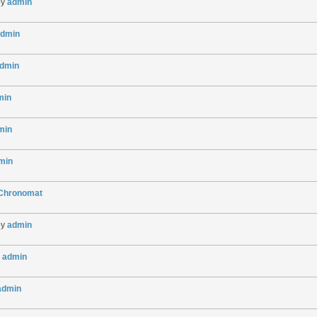
by
admin
dmin
dmin
min
min
min
gChronomat
by
admin
y
admin
admin