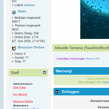
221
Latest:
antrens
Stats
Beiträge insgesamt:
39077
Themen insgesamt:
3816
Online Today: 258
Online Ever: 1774
(07. Juni 2026, 17:37:05)
Benutzer Online
Aktuelle Termine (Tauchtreffen/
Users: 0
Guests: 77
Zukünftige Geburtstage:
Nessie (62)
Total: 77
Warnung!
Staff
Sorry, you don't 
Bitte einloggen oder
regis
Administratoren:
Dirk (Obi)
Einloggen
Iris (Wurzl)
Benutzernam
Melanie (Melli)
Moderatoren:
Passwor