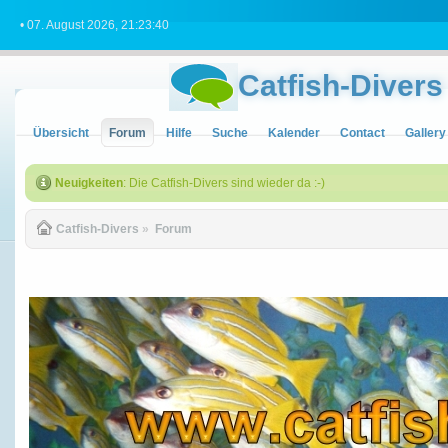
• 07. August 2026, 21:23:40
Catfish-Divers
Übersicht
Forum
Hilfe
Suche
Kalender
Contact
Gallery
Neuigkeiten
: Die Catfish-Divers sind wieder da :-)
Catfish-Divers
»
Forum