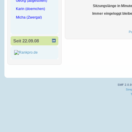
Georg (abgesoffen)
Sitzungslänge in Minut
Karin (doernchen)
Immer eingeloggt bleib
Micha (Zwergal)
Pa
Seit 22.09.08
SMF 2.0.9
Simp
T