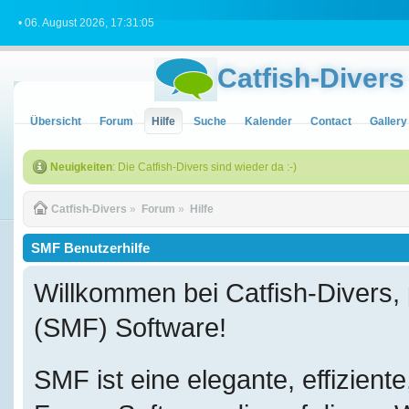
• 06. August 2026, 17:31:05
Catfish-Divers
Übersicht
Forum
Hilfe
Suche
Kalender
Contact
Gallery
Neuigkeiten
: Die Catfish-Divers sind wieder da :-)
Catfish-Divers
»
Forum
»
Hilfe
SMF Benutzerhilfe
Willkommen bei Catfish-Divers
(SMF) Software!
SMF ist eine elegante, effizient