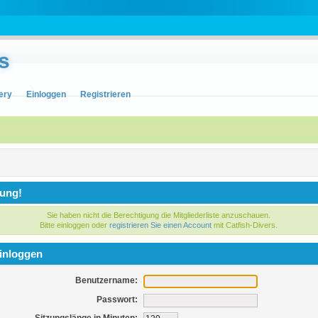
s
ery
Einloggen
Registrieren
ung!
Sie haben nicht die Berechtigung die Mitgliederliste anzuschauen.
Bitte einloggen oder
registrieren Sie einen Account
mit Catfish-Divers.
inloggen
Benutzername:
Passwort: