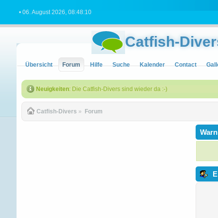
• 06. August 2026, 08:48:10
Catfish-Diver
Übersicht
Forum
Hilfe
Suche
Kalender
Contact
Gall
Neuigkeiten
: Die Catfish-Divers sind wieder da :-)
Catfish-Divers
»
Forum
Warn
E