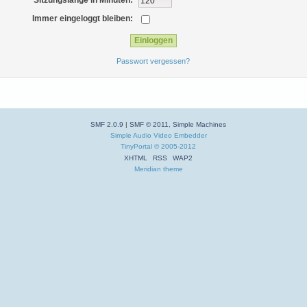
Sitzungslänge in Minuten:
Immer eingeloggt bleiben:
Passwort vergessen?
SMF 2.0.9
|
SMF © 2011
,
Simple Machines
Simple Audio Video Embedder
TinyPortal
© 2005-2012
XHTML
RSS
WAP2
Meridian theme