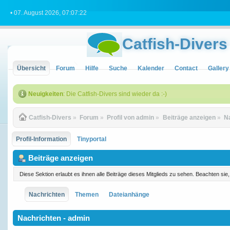
• 07. August 2026, 07:07:22
Catfish-Divers
Übersicht
Forum
Hilfe
Suche
Kalender
Contact
Gallery
Neuigkeiten
: Die Catfish-Divers sind wieder da :-)
Catfish-Divers
»
Forum
»
Profil von admin
»
Beiträge anzeigen
»
N
Profil-Information
Tinyportal
Beiträge anzeigen
Diese Sektion erlaubt es ihnen alle Beiträge dieses Mitglieds zu sehen. Beachten si
Nachrichten
Themen
Dateianhänge
Nachrichten - admin