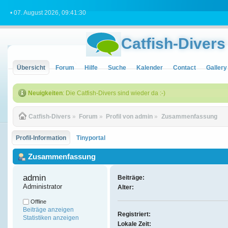
• 07. August 2026, 09:41:30
Catfish-Divers
Übersicht
Forum
Hilfe
Suche
Kalender
Contact
Gallery
Neuigkeiten
: Die Catfish-Divers sind wieder da :-)
Catfish-Divers
»
Forum
»
Profil von admin
»
Zusammenfassung
Profil-Information
Tinyportal
Zusammenfassung
admin 
Beiträge:
Administrator
Alter:
Offline
Beiträge anzeigen
Registriert:
Statistiken anzeigen
Lokale Zeit: