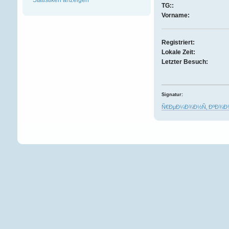
TG::
Vorname:
Registriert:
Lokale Zeit:
Letzter Besuch:
Signatur:
Ñ€ÐµÐ¼Ð¾Ð½Ñ‚ ÐºÐ¾Ð