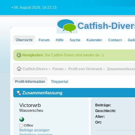
• 06. August 2026, 18:22:15
Catfish-Diver
Übersicht
Forum
Hilfe
Suche
Kalender
Contact
Gall
Neuigkeiten
: Die Catfish-Divers sind wieder da :-)
Catfish-Divers
»
Forum
»
Profil von Victorwrb
»
Zusammenfass
Profil-Information
Tinyportal
Zusammenfassung
Victorwrb 
Beiträge:
Wasserscheu
Geschlecht:
Alter:
Ort:
Offline
Beiträge anzeigen
Statistiken anzeigen