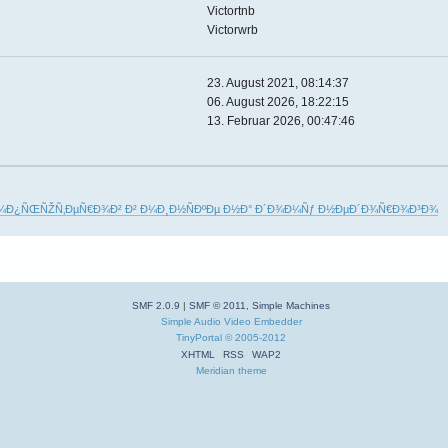
Victortnb
Victorwrb
23. August 2021, 08:14:37
06. August 2026, 18:22:15
13. Februar 2026, 00:47:46
¼Ð¿ÑŒÑŽÑ‚ÐµÑ€Ð¾Ð² Ð² Ð¼Ð¸Ð½ÑÐºÐµ Ð½Ð° Ð´Ð¾Ð¼Ñƒ Ð½ÐµÐ´Ð¾Ñ€Ð¾Ð³Ð¾
SMF 2.0.9
|
SMF © 2011
,
Simple Machines
Simple Audio Video Embedder
TinyPortal
© 2005-2012
XHTML
RSS
WAP2
Meridian theme