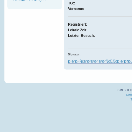
TG::
Vorname:
Registriert:
Lokale Zeit:
Letzter Besuch:
Signatur:
Ð·Ð°Ð¿Ñ€Ð°Ð²ÐºÐ° ÐºÐ°Ñ€Ñ‚Ñ€Ð¸Ð´Ð¶Ðµ
SMF 2.0.9
Simp
T