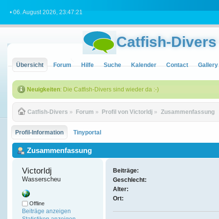
• 06. August 2026, 23:47:21
Catfish-Divers
Übersicht
Forum
Hilfe
Suche
Kalender
Contact
Gallery
Neuigkeiten
: Die Catfish-Divers sind wieder da :-)
Catfish-Divers
»
Forum
»
Profil von Victorldj
»
Zusammenfassung
Profil-Information
Tinyportal
Zusammenfassung
Victorldj 
Beiträge:
Wasserscheu
Geschlecht:
Alter:
Ort:
Offline
Beiträge anzeigen
Statistiken anzeigen