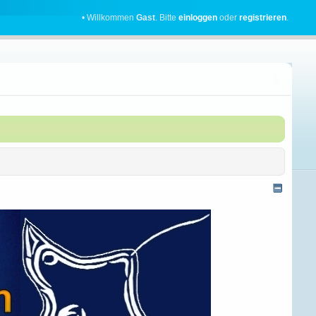
• Willkommen
Gast
. Bitte
einloggen
oder
registrieren
.