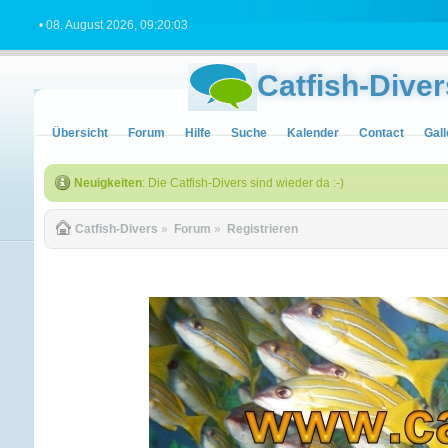
• 08. August 2026, 09:20:03
Catfish-Diver
Übersicht
Forum
Hilfe
Suche
Kalender
Contact
Gall
Neuigkeiten
: Die Catfish-Divers sind wieder da :-)
Catfish-Divers
»
Forum
»
Registrieren