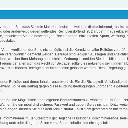
tieren Sie, dass Sie kein Material einstellen, welches diskriminierend, rassistisc
ig oder anderweitig gegen geltendes Recht verstoßend ist. Darüber hinaus erkläre
ke, an welchen Sie die notwendigen Rechte haben, einzustellen. Spam, Werbung, 
 gestattet.
Verantwortlichen der Seite nicht möglich ist die Korrektheit aller Beiträge zu prüfe
en verantwortlich gemacht werden. Beiträge sind lediglich Aussagen und Ansichten
sehen, welcher Ihrer Meinung nach nicht in Ordnung ist melden Sie dies bitte einem 
Forums behalten sich das Recht vor Beiträge, sollte dies notwendig sein, innerha
rozess ist können Beiträge nicht immer sofort gelöscht werden. Diese Regelung gi
enen Beiträge und deren Inhalte verantwortlich. Für die Richtigkeit, Vollständigkeit
Gewähr. Sollte ein Beitrag gegen diese Nutzungsbedingungen und/oder die gelte
n.
ben Sie die Möglichkeit einen eigenen Benutzernamen zu wählen und Ihr Benutzerpr
hlen Sie ein möglichst sicheres Passwort und geben Sie es nicht an Dritte weiter.
gelangen, melden Sie dies dem Administrator. Es ist nicht gestattet sich mit fr
nformationen im Benutzerprofil gilt: Jegliche rassistische, diskriminierende, bele
ung und/ oder die guten Sitten verstoßende Inhalte sind nicht gestattet.