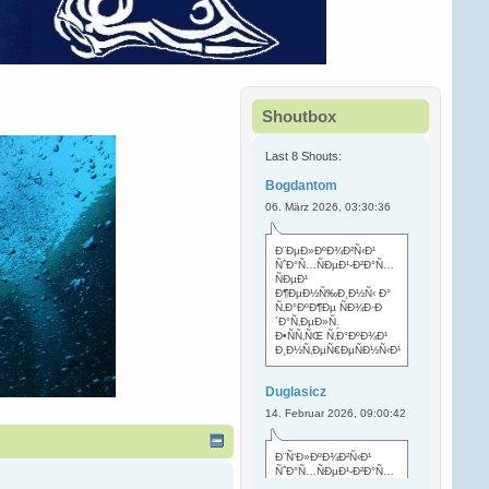
Shoutbox
Last 8 Shouts:
Bogdantom
06. März 2026, 03:30:36
Ð¨ÐµÐ»ÐºÐ¾Ð²Ñ‹Ð¹
ÑˆÐ°Ñ…ÑÐµÐ¹-Ð²Ð°Ñ…
ÑÐµÐ¹
Ð¶ÐµÐ½Ñ‰Ð¸Ð½Ñ‹ Ð°
Ñ‚Ð°ÐºÐ¶Ðµ ÑÐ¾Ð·Ð
´Ð°Ñ‚ÐµÐ»Ñ
.
Ð•ÑÑ‚ÑŒ Ñ‚Ð°ÐºÐ¾Ð¹
Ð¸Ð½Ñ‚ÐµÑ€ÐµÑÐ½Ñ‹Ð¹
Duglasicz
14. Februar 2026, 09:00:42
Ð¨Ñ‘Ð»ÐºÐ¾Ð²Ñ‹Ð¹
ÑˆÐ°Ñ…ÑÐµÐ¹-Ð²Ð°Ñ…
ÑÐµÐ¹ Ñ…