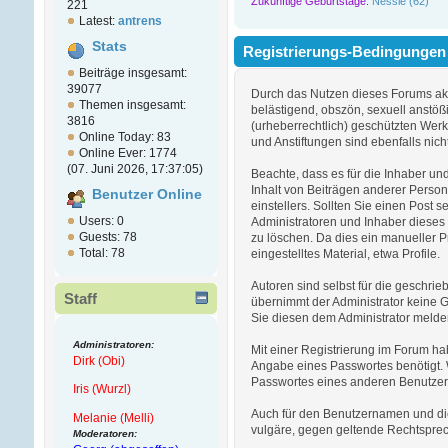
Zukünftige Geburtstage:
Nessie (62)
221
Latest:
antrens
Stats
Registrierungs-Bedingungen
Beiträge insgesamt:
39077
Durch das Nutzen dieses Forums akzep
Themen insgesamt:
belästigend, obszön, sexuell anstöß
3816
(urheberrechtlich) geschützten Wer
Online Today: 83
und Anstiftungen sind ebenfalls nicht
Online Ever: 1774
(07. Juni 2026, 17:37:05)
Beachte, dass es für die Inhaber und 
Inhalt von Beiträgen anderer Person
Benutzer Online
einstellers. Sollten Sie einen Post 
Users: 0
Administratoren und Inhaber dieses 
Guests: 78
zu löschen. Da dies ein manueller P
Total: 78
eingestelltes Material, etwa Profile.
Autoren sind selbst für die geschrieb
Staff
übernimmt der Administrator keine 
Sie diesen dem Administrator melde
Administratoren:
Mit einer Registrierung im Forum ha
Dirk (Obi)
Angabe eines Passwortes benötigt. Wä
Passwortes eines anderen Benutzers 
Iris (Wurzl)
Auch für den Benutzernamen und die I
Melanie (Melli)
vulgäre, gegen geltende Rechtsprech
Moderatoren: