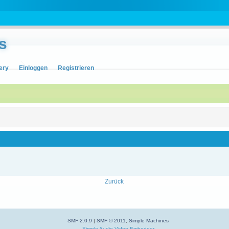
s
ery
Einloggen
Registrieren
Zurück
SMF 2.0.9
|
SMF © 2011
,
Simple Machines
Simple Audio Video Embedder