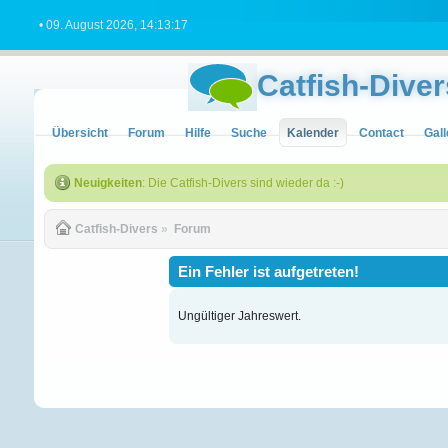
• 09. August 2026, 14:13:17
Catfish-Diver
Übersicht
Forum
Hilfe
Suche
Kalender
Contact
Gall
Neuigkeiten
: Die Catfish-Divers sind wieder da :-)
Catfish-Divers
»
Forum
Ein Fehler ist aufgetreten!
Ungültiger Jahreswert.