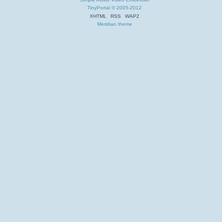
TinyPortal
© 2005-2012
XHTML
RSS
WAP2
Meridian theme