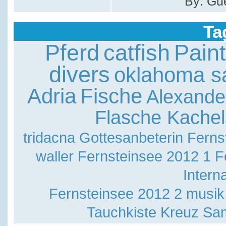
By: Gu
Ta
Pferd
catfish
Pain
divers
oklahoma sa
Adria
Fische
Alexande
Flasche Kachel
tridacna
Gottesanbeterin
Ferns
waller
Fernsteinsee 2012 1
F
Intern
Fernsteinsee 2012 2
musik
Tauchkiste
Kreuz Sa