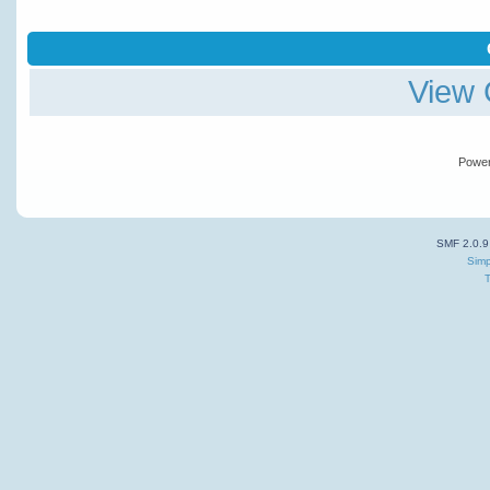
View 
Powe
SMF 2.0.9
Simp
T