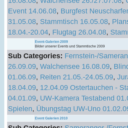
16.08.08
,
Walchensee 26./27.07.08
,
Event 14.06.08
,
Burgfest Neuscharfe
31.05.08
,
Stammtisch 16.05.08
,
Plan
18.04.-20.04
,
Flugtag 26.04.08
,
Stam
Event-Galerien 2009
Bilder unserer Events und Stammtische 2009
Sub Categories:
Fernstein-/Sameran
26.09.09
,
Walchensee 16.08.09
,
Blin
01.06.09
,
Reiten 21.05.-24.05.09
,
Jur
18.04.09
,
12.04.09 Ostertauchen - St
04.01.09
,
UW-Kamera Testabend 01.
Spielen
,
Übungstag UW-Uno 01.02.0
Event Galerien 2010
Sub Categories:
Sameranger-/Fernst