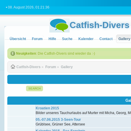
• 08. August 2026, 01:21:36
Catfish-Divers
Übersicht
Forum
Hilfe
Suche
Kalender
Contact
Gallery
Neuigkeiten
: Die Catfish-Divers sind wieder da :-)
Catfish-Divers
»
Forum
»
Gallery
SEARCH
Ga
Kroatien 2015
Bilder unseres Tauchurlaubs auf Murter mit Micha, Georg, Me
05.-07.06.2015 3-Seen-Tour
Grüblsee, Grüner See, Attersee
Kalender 2015 - Das Ergebnis