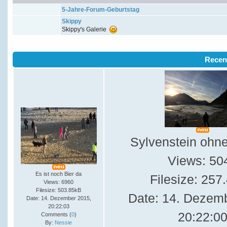
5-Jahre-Forum-Geburtstag
Skippy
Skippy's Galerie
Recen
Sylvenstein ohn
Views: 50
Es ist noch Bier da
Filesize: 257
Views: 6960
Filesize: 503.85kB
Date: 14. Dezem
Date: 14. Dezember 2015,
20:22:03
20:22:0
Comments (
0
)
By:
Nessie