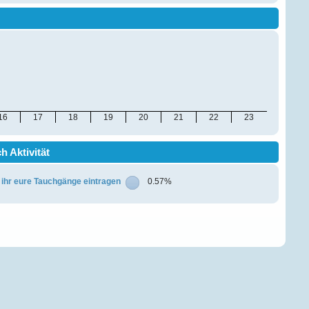
16
17
18
19
20
21
22
23
 Aktivität
 ihr eure Tauchgänge eintragen
0.57%