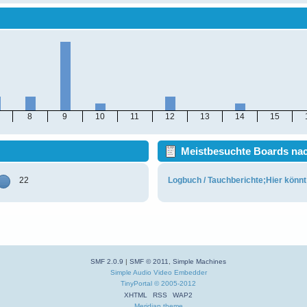
8
9
10
11
12
13
14
15
Meistbesuchte Boards nach
22
Logbuch / Tauchberichte;Hier könnt
SMF 2.0.9
|
SMF © 2011
,
Simple Machines
Simple Audio Video Embedder
TinyPortal
© 2005-2012
XHTML
RSS
WAP2
Meridian theme