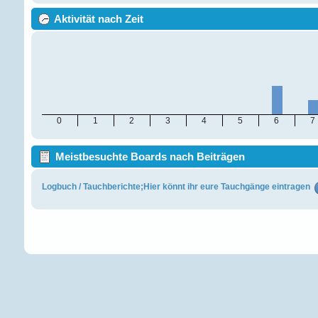
Aktivität nach Zeit
0
1
2
3
4
5
6
7
Meistbesuchte Boards nach Beiträgen
Logbuch / Tauchberichte;Hier könnt ihr eure Tauchgänge eintragen