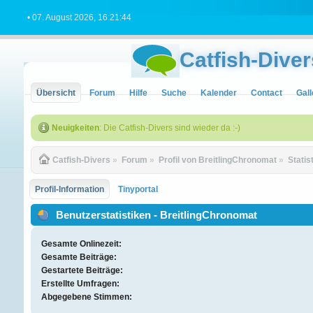
• 07. August 2026, 16:21:44
Catfish-Diver
Übersicht
Forum
Hilfe
Suche
Kalender
Contact
Gall
Neuigkeiten
: Die Catfish-Divers sind wieder da :-)
Catfish-Divers
»
Forum
»
Profil von BreitlingChronomat
»
Statis
Profil-Information
Tinyportal
Benutzerstatistiken - BreitlingChronomat
Gesamte Onlinezeit:
Gesamte Beiträge:
Gestartete Beiträge:
Erstellte Umfragen:
Abgegebene Stimmen: