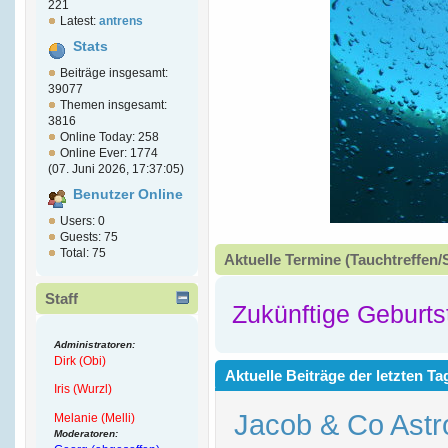
221
Latest:
antrens
Stats
Beiträge insgesamt:
39077
Themen insgesamt:
3816
Online Today: 258
Online Ever: 1774
(07. Juni 2026, 17:37:05)
Benutzer Online
Users: 0
Guests: 75
Total: 75
Aktuelle Termine (Tauchtreffen/
Staff
Zukünftige Geburts
Administratoren:
Dirk (Obi)
Aktuelle Beiträge der letzten Ta
Iris (Wurzl)
Jacob & Co Astr
Melanie (Melli)
Moderatoren: