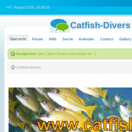
• 07. August 2026, 16:36:55
Catfish-Divers
Übersicht
Forum
Hilfe
Suche
Kalender
Contact
Gallery
Neuigkeiten
: Die Catfish-Divers sind wieder da :-)
Catfish-Divers