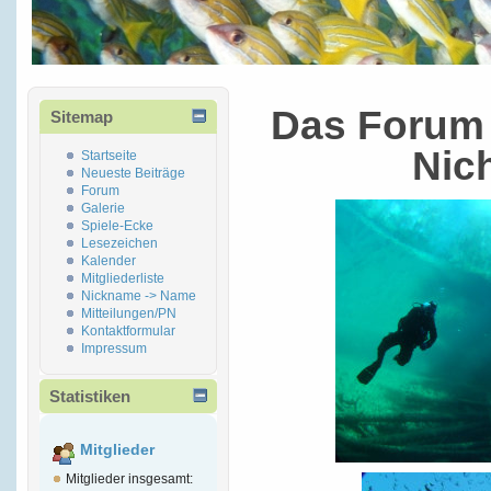
Das Forum 
Sitemap
Nic
Startseite
Neueste Beiträge
Forum
Galerie
Spiele-Ecke
Lesezeichen
Kalender
Mitgliederliste
Nickname -> Name
Mitteilungen/PN
Kontaktformular
Impressum
Statistiken
Mitglieder
Mitglieder insgesamt: