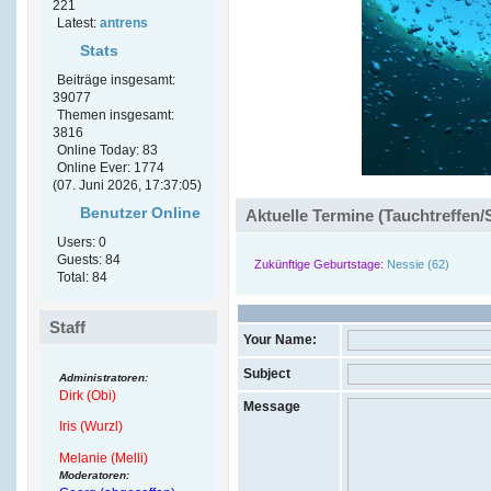
221
Latest:
antrens
Stats
Beiträge insgesamt:
39077
Themen insgesamt:
3816
Online Today: 83
Online Ever: 1774
(07. Juni 2026, 17:37:05)
Benutzer Online
Aktuelle Termine (Tauchtreffen/
Users: 0
Guests: 84
Zukünftige Geburtstage:
Nessie (62)
Total: 84
Staff
Your Name:
Subject
Administratoren:
Dirk (Obi)
Message
Iris (Wurzl)
Melanie (Melli)
Moderatoren: