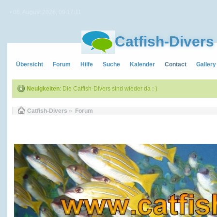
• 08. August 2026, 09:17:11
Catfish-Divers
Übersicht
Forum
Hilfe
Suche
Kalender
Contact
Gallery
Neuigkeiten
: Die Catfish-Divers sind wieder da :-)
Catfish-Divers
»
Forum