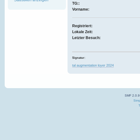
TG::
Vorname:
Registriert:
Lokale Zeit:
Letzter Besuch:
Signatur:
tal augmentation loyer 2024
SMF 2.0.9
Simp
T