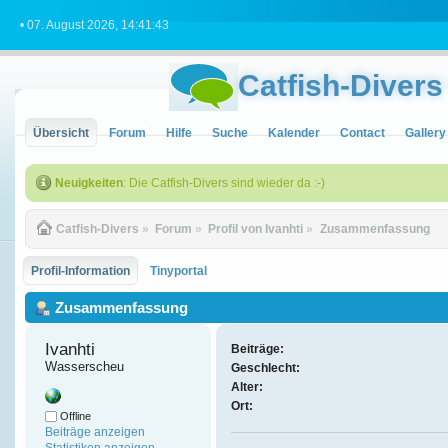
• 07. August 2026, 14:41:43
Catfish-Divers
Übersicht
Forum
Hilfe
Suche
Kalender
Contact
Gallery
Neuigkeiten
: Die Catfish-Divers sind wieder da :-)
Catfish-Divers
»
Forum
»
Profil von Ivanhti
»
Zusammenfassung
Profil-Information
Tinyportal
Zusammenfassung
Ivanhti 
Beiträge:
Wasserscheu
Geschlecht:
Alter:
Ort:
Offline
Beiträge anzeigen
Statistiken anzeigen