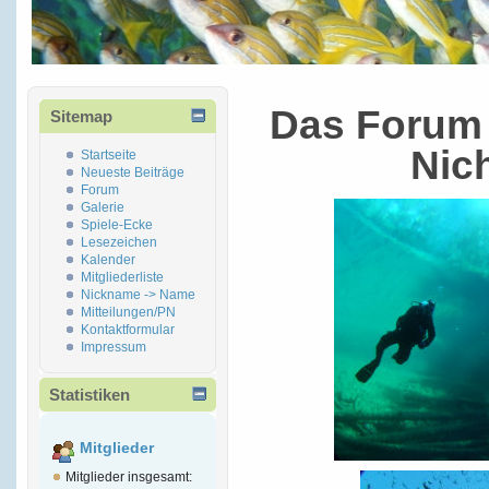
Das Forum 
Sitemap
Nic
Startseite
Neueste Beiträge
Forum
Galerie
Spiele-Ecke
Lesezeichen
Kalender
Mitgliederliste
Nickname -> Name
Mitteilungen/PN
Kontaktformular
Impressum
Statistiken
Mitglieder
Mitglieder insgesamt: