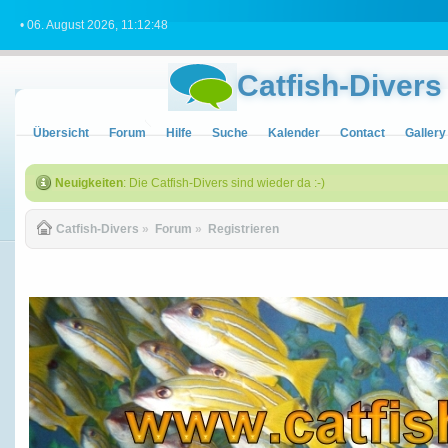
• 06. August 2026, 11:12:48
Catfish-Divers
Übersicht
Forum
Hilfe
Suche
Kalender
Contact
Gallery
Neuigkeiten
: Die Catfish-Divers sind wieder da :-)
Catfish-Divers
»
Forum
»
Registrieren