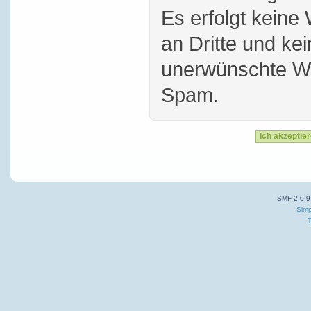
Es erfolgt keine
an Dritte und ke
unerwünschte W
Spam.
SMF 2.0.9
Simp
T