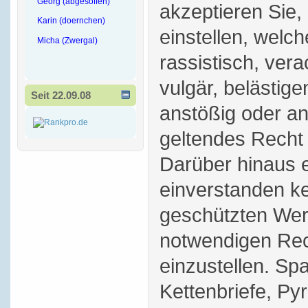
Georg (abgesoffen)
akzeptieren Sie,
Karin (doernchen)
einstellen, welch
Micha (Zwergal)
rassistisch, vera
vulgär, belästige
Seit 22.09.08
anstößig oder a
geltendes Recht 
Darüber hinaus e
einverstanden ke
geschützten Wer
notwendigen Rec
einzustellen. S
Kettenbriefe, P