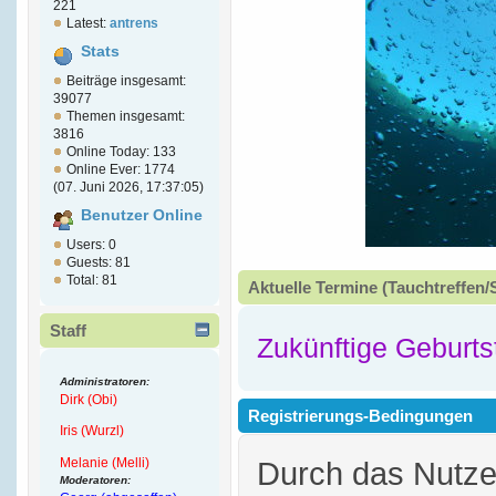
221
Latest:
antrens
Stats
Beiträge insgesamt:
39077
Themen insgesamt:
3816
Online Today: 133
Online Ever: 1774
(07. Juni 2026, 17:37:05)
Benutzer Online
Users: 0
Guests: 81
Total: 81
Aktuelle Termine (Tauchtreffen/
Staff
Zukünftige Geburts
Administratoren:
Dirk (Obi)
Registrierungs-Bedingungen
Iris (Wurzl)
Melanie (Melli)
Durch das Nutz
Moderatoren: