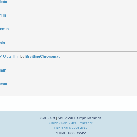
dmin
min
dmin
min
” Ultra-Thin
by
BreitlingChronomat
min
dmin
SMF 2.0.9
|
SMF © 2011
,
Simple Machines
Simple Audio Video Embedder
TinyPortal
© 2005-2012
XHTML
RSS
WAP2