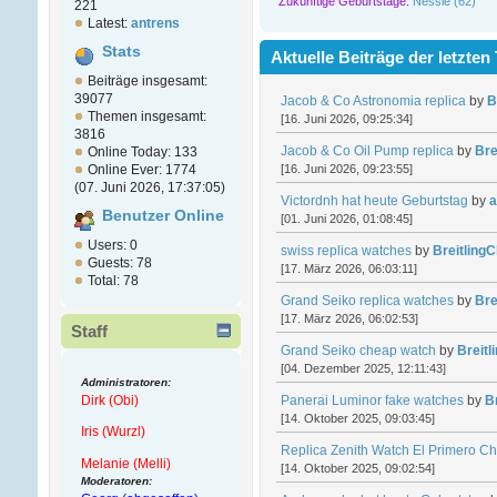
Zukünftige Geburtstage:
Nessie (62)
221
Latest:
antrens
Stats
Aktuelle Beiträge der letzten
Beiträge insgesamt:
39077
Jacob & Co Astronomia replica
by
B
Themen insgesamt:
[16. Juni 2026, 09:25:34]
3816
Jacob & Co Oil Pump replica
by
Bre
Online Today: 133
[16. Juni 2026, 09:23:55]
Online Ever: 1774
(07. Juni 2026, 17:37:05)
Victordnh hat heute Geburtstag
by
a
Benutzer Online
[01. Juni 2026, 01:08:45]
Users: 0
swiss replica watches
by
Breitling
Guests: 78
[17. März 2026, 06:03:11]
Total: 78
Grand Seiko replica watches
by
Bre
[17. März 2026, 06:02:53]
Staff
Grand Seiko cheap watch
by
Breit
[04. Dezember 2025, 12:11:43]
Administratoren:
Dirk (Obi)
Panerai Luminor fake watches
by
B
[14. Oktober 2025, 09:03:45]
Iris (Wurzl)
Replica Zenith Watch El Primero C
Melanie (Melli)
[14. Oktober 2025, 09:02:54]
Moderatoren: