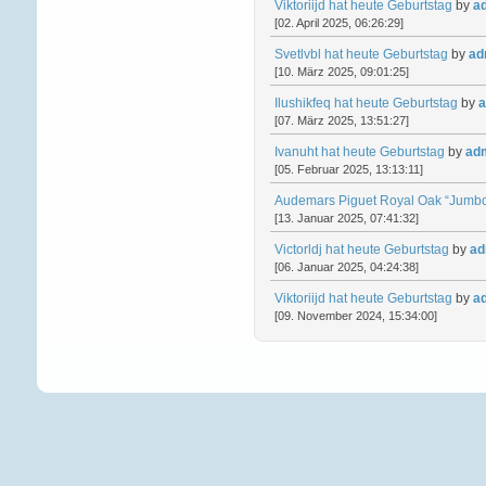
Viktoriijd hat heute Geburtstag
by
a
[02. April 2025, 06:26:29]
Svetlvbl hat heute Geburtstag
by
ad
[10. März 2025, 09:01:25]
Ilushikfeq hat heute Geburtstag
by
a
[07. März 2025, 13:51:27]
Ivanuht hat heute Geburtstag
by
ad
[05. Februar 2025, 13:13:11]
Audemars Piguet Royal Oak “Jumbo
[13. Januar 2025, 07:41:32]
Victorldj hat heute Geburtstag
by
ad
[06. Januar 2025, 04:24:38]
Viktoriijd hat heute Geburtstag
by
a
[09. November 2024, 15:34:00]