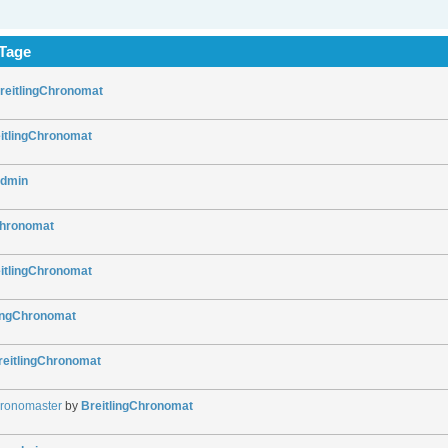
 Tage
reitlingChronomat
itlingChronomat
dmin
Chronomat
itlingChronomat
lingChronomat
reitlingChronomat
hronomaster
by
BreitlingChronomat