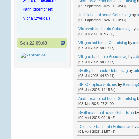
Georg (abgesoffen)
Andreaswbe hat heute Geburtstag
[09. September 2025, 09:28:43]
Karin (doernchen)
Ilushikfeq hat heute Geburtstag
by
a
Micha (Zwergal)
[09. September 2025, 09:28:43]
Victorwrb hat heute Geburtstag
by
a
[08. Juli 2025, 01:17:55]
Seit 22.09.08
Vikigex hat heute Geburtstag
by
ad
[07. Juli 2025, 09:19:47]
Vikigao hat heute Geburtstag
by
ad
[07. Juli 2025, 09:19:47]
Svetlxyt hat heute Geburtstag
by
ad
[03. Juli 2025, 04:59:41]
SEIKO replica watches
by
Breitlin
[06. Juni 2025, 14:15:34]
Andreaswbe hat heute Geburtstag
[03. Mai 2025, 07:21:00]
Svetlanatra hat heute Geburtstag
b
[09. April 2025, 09:19:46]
Duglasicz hat heute Geburtstag
by
[03. April 2025, 13:57:43]