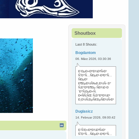
Shoutbox
Last 8 Shouts:
Bogdantom
06. März 2026, 03:30:36
Ð¨ÐµÐ»ÐºÐ¾Ð²Ñ‹Ð¹
ÑˆÐ°Ñ…ÑÐµÐ¹-Ð²Ð°Ñ…
ÑÐµÐ¹
Ð¶ÐµÐ½Ñ‰Ð¸Ð½Ñ‹ Ð°
Ñ‚Ð°ÐºÐ¶Ðµ ÑÐ¾Ð·Ð
´Ð°Ñ‚ÐµÐ»Ñ
.
Ð•ÑÑ‚ÑŒ Ñ‚Ð°ÐºÐ¾Ð¹
Ð¸Ð½Ñ‚ÐµÑ€ÐµÑÐ½Ñ‹Ð¹
Duglasicz
14. Februar 2026, 09:00:42
Ð¨Ñ‘Ð»ÐºÐ¾Ð²Ñ‹Ð¹
ÑˆÐ°Ñ…ÑÐµÐ¹-Ð²Ð°Ñ…
ÑÐµÐ¹ Ñ…