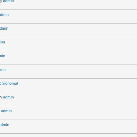
by
admin
dmin
dmin
min
min
min
gChronomat
by
admin
y
admin
admin