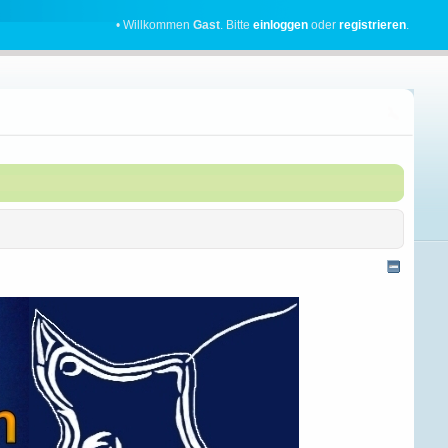
• Willkommen
Gast
. Bitte
einloggen
oder
registrieren
.