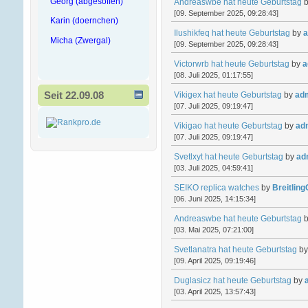
Georg (abgesoffen)
Andreaswbe hat heute Geburtstag
[09. September 2025, 09:28:43]
Karin (doernchen)
Ilushikfeq hat heute Geburtstag
by
a
Micha (Zwergal)
[09. September 2025, 09:28:43]
Victorwrb hat heute Geburtstag
by
a
[08. Juli 2025, 01:17:55]
Seit 22.09.08
Vikigex hat heute Geburtstag
by
ad
[07. Juli 2025, 09:19:47]
Vikigao hat heute Geburtstag
by
ad
[07. Juli 2025, 09:19:47]
Svetlxyt hat heute Geburtstag
by
ad
[03. Juli 2025, 04:59:41]
SEIKO replica watches
by
Breitlin
[06. Juni 2025, 14:15:34]
Andreaswbe hat heute Geburtstag
[03. Mai 2025, 07:21:00]
Svetlanatra hat heute Geburtstag
b
[09. April 2025, 09:19:46]
Duglasicz hat heute Geburtstag
by
[03. April 2025, 13:57:43]