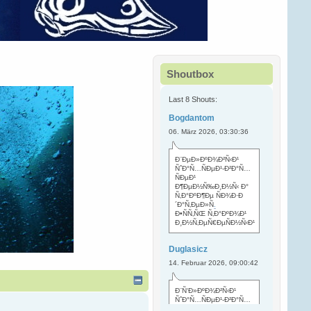
Shoutbox
Last 8 Shouts:
Bogdantom
06. März 2026, 03:30:36
Ð¨ÐµÐ»ÐºÐ¾Ð²Ñ‹Ð¹
ÑˆÐ°Ñ…ÑÐµÐ¹-Ð²Ð°Ñ…
ÑÐµÐ¹
Ð¶ÐµÐ½Ñ‰Ð¸Ð½Ñ‹ Ð°
Ñ‚Ð°ÐºÐ¶Ðµ ÑÐ¾Ð·Ð
´Ð°Ñ‚ÐµÐ»Ñ
.
Ð•ÑÑ‚ÑŒ Ñ‚Ð°ÐºÐ¾Ð¹
Ð¸Ð½Ñ‚ÐµÑ€ÐµÑÐ½Ñ‹Ð¹
Duglasicz
14. Februar 2026, 09:00:42
Ð¨Ñ‘Ð»ÐºÐ¾Ð²Ñ‹Ð¹
ÑˆÐ°Ñ…ÑÐµÐ¹-Ð²Ð°Ñ…
ÑÐµÐ¹ Ñ…