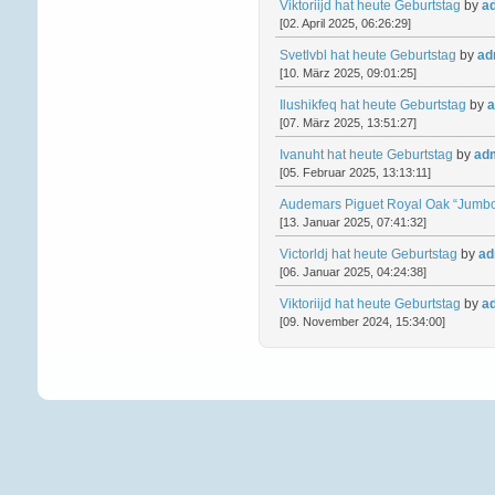
Viktoriijd hat heute Geburtstag
by
a
[02. April 2025, 06:26:29]
Svetlvbl hat heute Geburtstag
by
ad
[10. März 2025, 09:01:25]
Ilushikfeq hat heute Geburtstag
by
a
[07. März 2025, 13:51:27]
Ivanuht hat heute Geburtstag
by
ad
[05. Februar 2025, 13:13:11]
Audemars Piguet Royal Oak “Jumbo
[13. Januar 2025, 07:41:32]
Victorldj hat heute Geburtstag
by
ad
[06. Januar 2025, 04:24:38]
Viktoriijd hat heute Geburtstag
by
a
[09. November 2024, 15:34:00]