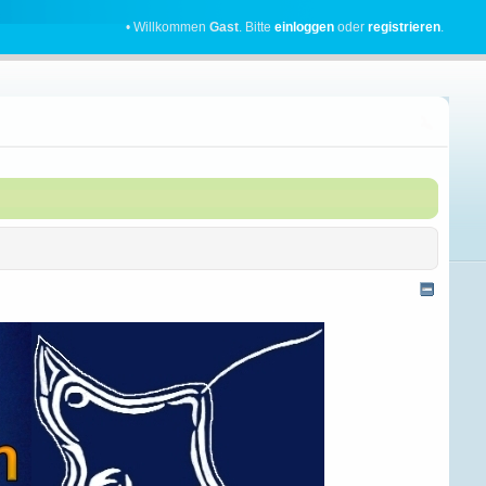
• Willkommen
Gast
. Bitte
einloggen
oder
registrieren
.