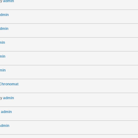
by
admin
dmin
dmin
min
min
min
gChronomat
by
admin
y
admin
admin