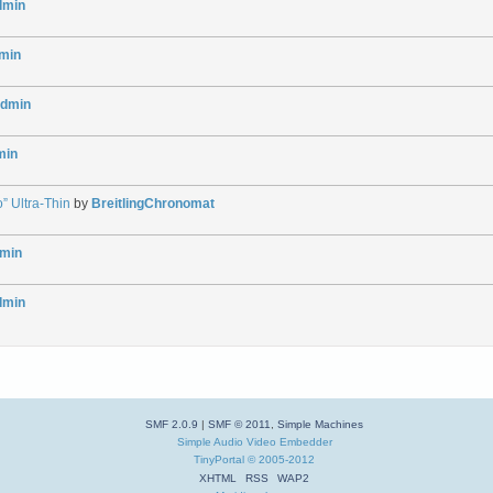
dmin
min
dmin
min
” Ultra-Thin
by
BreitlingChronomat
min
dmin
SMF 2.0.9
|
SMF © 2011
,
Simple Machines
Simple Audio Video Embedder
TinyPortal
© 2005-2012
XHTML
RSS
WAP2