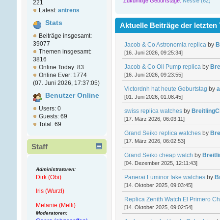
Zukünftige Geburtstage:
Nessie (62)
221
Latest:
antrens
Stats
Aktuelle Beiträge der letzten
Beiträge insgesamt:
39077
Jacob & Co Astronomia replica
by
B
Themen insgesamt:
[16. Juni 2026, 09:25:34]
3816
Jacob & Co Oil Pump replica
by
Bre
Online Today: 83
[16. Juni 2026, 09:23:55]
Online Ever: 1774
(07. Juni 2026, 17:37:05)
Victordnh hat heute Geburtstag
by
a
Benutzer Online
[01. Juni 2026, 01:08:45]
Users: 0
swiss replica watches
by
Breitling
Guests: 69
[17. März 2026, 06:03:11]
Total: 69
Grand Seiko replica watches
by
Bre
[17. März 2026, 06:02:53]
Staff
Grand Seiko cheap watch
by
Breit
[04. Dezember 2025, 12:11:43]
Administratoren:
Dirk (Obi)
Panerai Luminor fake watches
by
B
[14. Oktober 2025, 09:03:45]
Iris (Wurzl)
Replica Zenith Watch El Primero C
Melanie (Melli)
[14. Oktober 2025, 09:02:54]
Moderatoren: