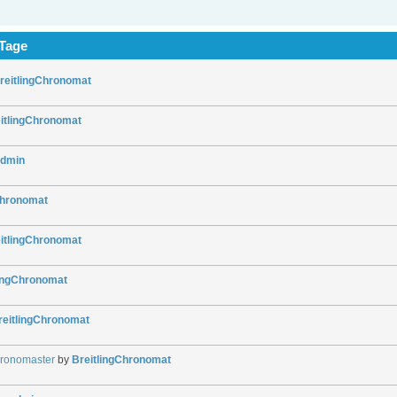
 Tage
reitlingChronomat
itlingChronomat
dmin
Chronomat
itlingChronomat
lingChronomat
reitlingChronomat
hronomaster
by
BreitlingChronomat