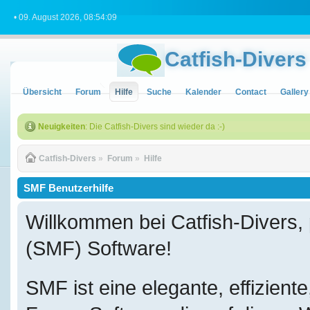
• 09. August 2026, 08:54:09
Catfish-Divers
Übersicht
Forum
Hilfe
Suche
Kalender
Contact
Gallery
Neuigkeiten
: Die Catfish-Divers sind wieder da :-)
Catfish-Divers
»
Forum
»
Hilfe
SMF Benutzerhilfe
Willkommen bei Catfish-Divers
(SMF) Software!
SMF ist eine elegante, effizient