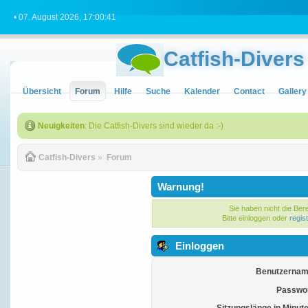
• 07. August 2026, 17:00:41
Catfish-Divers
Übersicht
Forum
Hilfe
Suche
Kalender
Contact
Gallery
Neuigkeiten
: Die Catfish-Divers sind wieder da :-)
Catfish-Divers
»
Forum
Warnung!
Sie haben nicht die Ber
Bitte einloggen oder
regis
Einloggen
Benutzernam
Passwor