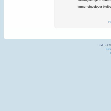
Sitzungslänge in Minut
Immer eingeloggt bleib
Pa
SMF 2.0.9
Simp
T