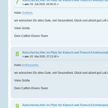
7
Ratschecke;Hier ist Platz für Klatsch und Tratsch
/
Svetlxyt ha
«
am:
03. Juli 2025, 04:59:41 »
Hallo
Svetlxyt
,
wir wünschen Dir alles Gute, viel Gesundheit, Glück und allzeit gut Luf
Viele Grüße
Dein Catfish-Divers-Team
8
Ratschecke;Hier ist Platz für Klatsch und Tratsch
/
Andreaswbe
«
am:
03. Mai 2025, 07:21:00 »
Hallo
Andreaswbe
,
wir wünschen Dir alles Gute, viel Gesundheit, Glück und allzeit gut Luf
Viele Grüße
Dein Catfish-Divers-Team
9
Ratschecke;Hier ist Platz für Klatsch und Tratsch
/
Svetlanatra