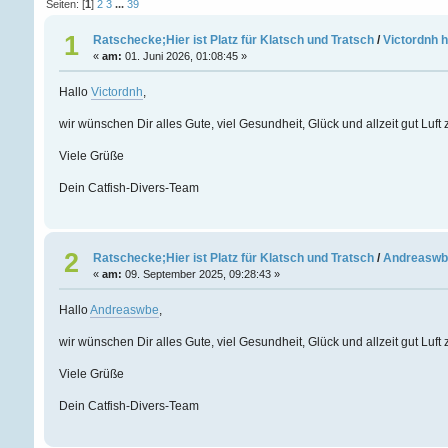
Seiten: [
1
]
2
3
...
39
1
Ratschecke;Hier ist Platz für Klatsch und Tratsch
/
Victordnh 
«
am:
01. Juni 2026, 01:08:45 »
Hallo
Victordnh
,
wir wünschen Dir alles Gute, viel Gesundheit, Glück und allzeit gut Luf
Viele Grüße
Dein Catfish-Divers-Team
2
Ratschecke;Hier ist Platz für Klatsch und Tratsch
/
Andreaswbe
«
am:
09. September 2025, 09:28:43 »
Hallo
Andreaswbe
,
wir wünschen Dir alles Gute, viel Gesundheit, Glück und allzeit gut Luf
Viele Grüße
Dein Catfish-Divers-Team