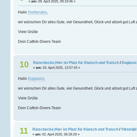
«
am:
09. April 2025, 09:19:46 »
Hallo
Svetlanatra
,
wir wünschen Dir alles Gute, viel Gesundheit, Glück und allzeit gut Luf
Viele Grüße
Dein Catfish-Divers-Team
10
Ratschecke;Hier ist Platz für Klatsch und Tratsch
/
Duglasic
«
am:
03. April 2025, 13:57:43 »
Hallo
Duglasicz
,
wir wünschen Dir alles Gute, viel Gesundheit, Glück und allzeit gut Luf
Viele Grüße
Dein Catfish-Divers-Team
11
Ratschecke;Hier ist Platz für Klatsch und Tratsch
/
Viktoriij
«
am:
02. April 2025, 06:26:29 »