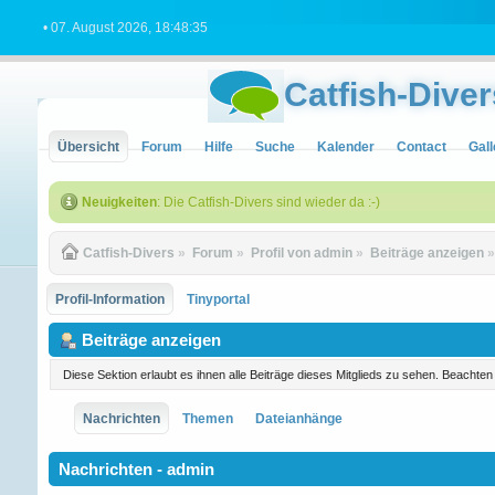
• 07. August 2026, 18:48:35
Catfish-Diver
Übersicht
Forum
Hilfe
Suche
Kalender
Contact
Gall
Neuigkeiten
: Die Catfish-Divers sind wieder da :-)
Catfish-Divers
»
Forum
»
Profil von admin
»
Beiträge anzeigen
Profil-Information
Tinyportal
Beiträge anzeigen
Diese Sektion erlaubt es ihnen alle Beiträge dieses Mitglieds zu sehen. Beachte
Nachrichten
Themen
Dateianhänge
Nachrichten - admin