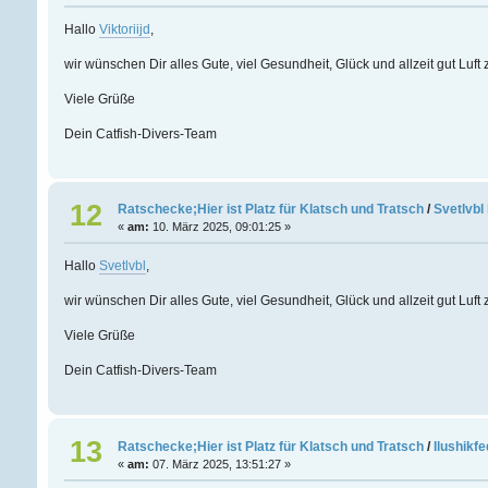
Hallo
Viktoriijd
,
wir wünschen Dir alles Gute, viel Gesundheit, Glück und allzeit gut Luf
Viele Grüße
Dein Catfish-Divers-Team
12
Ratschecke;Hier ist Platz für Klatsch und Tratsch
/
Svetlvbl
«
am:
10. März 2025, 09:01:25 »
Hallo
Svetlvbl
,
wir wünschen Dir alles Gute, viel Gesundheit, Glück und allzeit gut Luf
Viele Grüße
Dein Catfish-Divers-Team
13
Ratschecke;Hier ist Platz für Klatsch und Tratsch
/
Ilushikf
«
am:
07. März 2025, 13:51:27 »