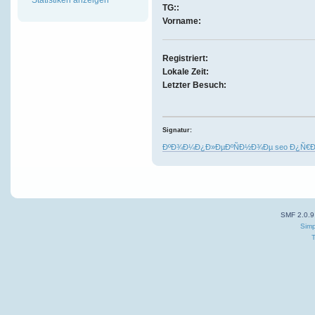
TG::
Vorname:
Registriert:
Lokale Zeit:
Letzter Besuch:
Signatur:
ÐºÐ¾Ð¼Ð¿Ð»ÐµÐºÑÐ½Ð¾Ðµ seo Ð¿Ñ€
SMF 2.0.9
Simp
T