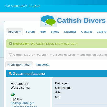
• 09. August 2026, 13:25:28
Catfish-Divers
Übersicht
Forum
Hilfe
Suche
Kalender
Contact
Gallery
Neuigkeiten
: Die Catfish-Divers sind wieder da :-)
Catfish-Divers
»
Forum
»
Profil von Victordnh
»
Zusammenfassung
Profil-Information
Tinyportal
Zusammenfassung
Victordnh 
Beiträge:
Wasserscheu
Geschlecht:
Alter:
Ort:
Offline
Beiträge anzeigen
Statistiken anzeigen