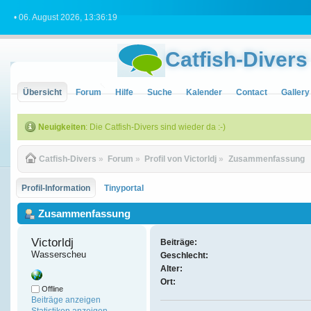
• 06. August 2026, 13:36:19
Catfish-Divers
Übersicht
Forum
Hilfe
Suche
Kalender
Contact
Gallery
Neuigkeiten
: Die Catfish-Divers sind wieder da :-)
Catfish-Divers
»
Forum
»
Profil von Victorldj
»
Zusammenfassung
Profil-Information
Tinyportal
Zusammenfassung
Victorldj 
Beiträge:
Wasserscheu
Geschlecht:
Alter:
Ort:
Offline
Beiträge anzeigen
Statistiken anzeigen