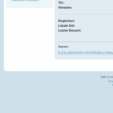
TG::
Vorname:
Registriert:
Lokale Zeit:
Letzter Besuch:
Signatur:
Ð·Ð°Ð¿Ñ€Ð°Ð²ÐºÐ° ÐºÐ°Ñ€Ñ‚Ñ€Ð¸Ð´Ð¶Ðµ
SMF 2.0.9
Simp
T