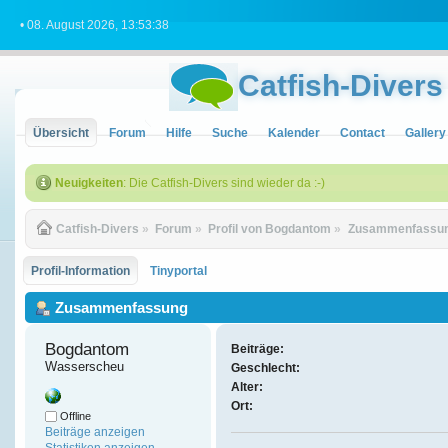
• 08. August 2026, 13:53:38
Catfish-Divers
Übersicht
Forum
Hilfe
Suche
Kalender
Contact
Gallery
Neuigkeiten
: Die Catfish-Divers sind wieder da :-)
Catfish-Divers
»
Forum
»
Profil von Bogdantom
»
Zusammenfassu
Profil-Information
Tinyportal
Zusammenfassung
Bogdantom 
Beiträge:
Wasserscheu
Geschlecht:
Alter:
Ort:
Offline
Beiträge anzeigen
Statistiken anzeigen