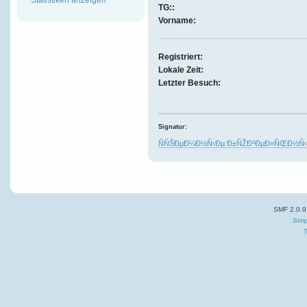
TG::
Vorname:
Registriert:
Lokale Zeit:
Letzter Besuch:
Signatur:
ÑÑŠÐµÐ¼Ð½Ñ‹Ðµ Ð±ÑŽÐ³ÐµÐ»ÑŒÐ½Ñ‹Ð
SMF 2.0.9
Simp
T