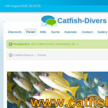
• 06. August 2026, 09:25:35
Catfish-Divers
Übersicht
Forum
Hilfe
Suche
Kalender
Contact
Gallery
Neuigkeiten
: Die Catfish-Divers sind wieder da :-)
Catfish-Divers
»
Forum