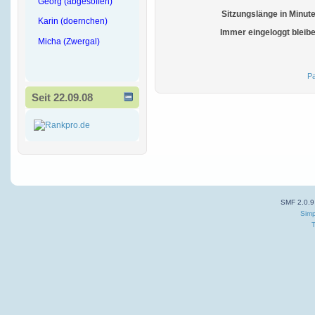
Georg (abgesoffen)
Sitzungslänge in Minut
Karin (doernchen)
Immer eingeloggt bleib
Micha (Zwergal)
Pa
Seit 22.09.08
SMF 2.0.9
Simp
T