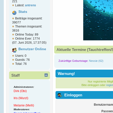
221
Latest:
antrens
Stats
Beiträge insgesamt:
39077
Themen insgesamt:
3816
Online Today: 89
Online Ever: 1774
(07. Juni 2026, 17:37:05)
Benutzer Online
Aktuelle Termine (Tauchtreffen/
Users: 0
Guests: 76
Zukünftige Geburtstage:
Nessie (62)
Total: 76
Warnung!
Staff
Nur registrierte Mitg
Bitte einloggen oder
regis
Administratoren:
Dirk (Obi)
Einloggen
Iris (Wurzl)
Benutzernam
Melanie (Melli)
Moderatoren:
Passwor