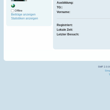
Ausbildung:
TG::
Offline
Vorname:
Beiträge anzeigen
Statistiken anzeigen
Registriert:
Lokale Zeit:
Letzter Besuch:
SMF 2.0.9
Simp
T