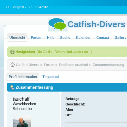
• 10. August 2026, 22:42:02
Catfish-Divers
Übersicht
Forum
Hilfe
Suche
Kalender
Contact
Gallery
Neuigkeiten
: Die Catfish-Divers sind wieder da :-)
Catfish-Divers
»
Forum
»
Profil von tauchalf
»
Zusammenfassung
Profil-Information
Tinyportal
Zusammenfassung
tauchalf 
Beiträge:
Waschbecken-
Geschlecht:
Schnorchler
Alter:
Ort: