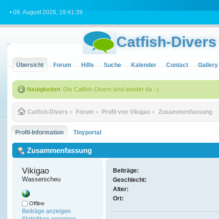
• 08. August 2026, 19:41:39
Catfish-Divers
Übersicht
Forum
Hilfe
Suche
Kalender
Contact
Gallery
Neuigkeiten
: Die Catfish-Divers sind wieder da :-)
Catfish-Divers
»
Forum
»
Profil von Vikigao
»
Zusammenfassung
Profil-Information
Tinyportal
Zusammenfassung
Vikigao 
Beiträge:
Wasserscheu
Geschlecht:
Alter:
Ort:
Offline
Beiträge anzeigen
Statistiken anzeigen