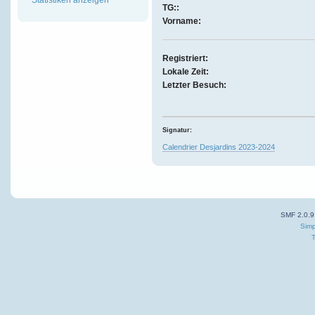
TG::
Vorname:
Registriert:
Lokale Zeit:
Letzter Besuch:
Signatur:
Calendrier Desjardins 2023-2024
SMF 2.0.9
Simp
T