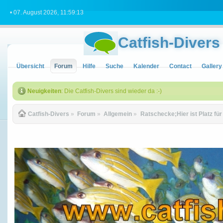
• 07. August 2026, 11:59:13
Catfish-Divers
Übersicht
Forum
Hilfe
Suche
Kalender
Contact
Gallery
Neuigkeiten
: Die Catfish-Divers sind wieder da :-)
Catfish-Divers
»
Forum
»
Allgemein
»
Ratschecke;Hier ist Platz fü