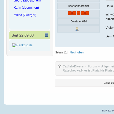
Georg (abgesoffen)
Hallo
Bachschnorchler
Karin (doernchen)
wir wü
Micha (Zwergal)
allzei
Beiträge: 624
Viele
Seit 22.09.08
Dein 
Seiten: [
1
]
Nach oben
Catfish-Divers
»
Forum
»
Allgeme
Ratschecke;Hier ist Platz für Klats
Gehe zu
SMF 2.0.9