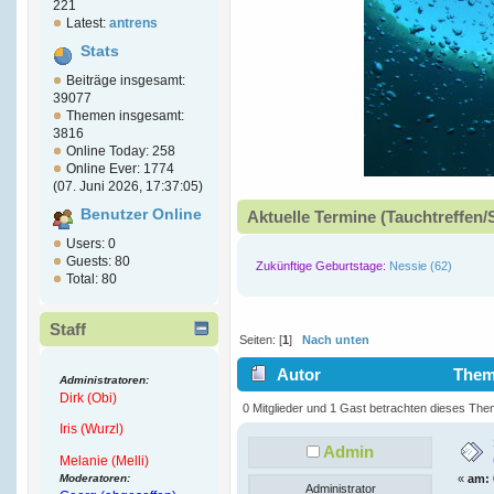
221
Latest:
antrens
Stats
Beiträge insgesamt:
39077
Themen insgesamt:
3816
Online Today: 258
Online Ever: 1774
(07. Juni 2026, 17:37:05)
Benutzer Online
Aktuelle Termine (Tauchtreffen/
Users: 0
Guests: 80
Zukünftige Geburtstage:
Nessie (62)
Total: 80
Staff
Seiten: [
1
]
Nach unten
Autor
Thema
Administratoren:
Dirk (Obi)
9599 mal)
0 Mitglieder und 1 Gast betrachten dieses The
Iris (Wurzl)
Admin
Melanie (Melli)
Moderatoren:
«
am:
Administrator