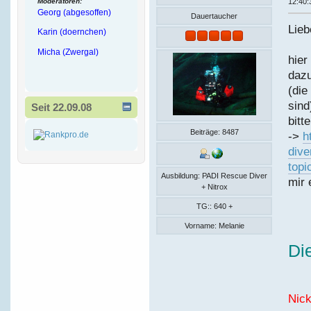
Moderatoren:
12:40:
Georg (abgesoffen)
Dauertaucher
Lieb
Karin (doernchen)
Micha (Zwergal)
hier
daz
(die
sind
Seit 22.09.08
bitt
Beiträge: 8487
->
h
dive
topi
Ausbildung: PADI Rescue Diver
mir 
+ Nitrox
TG:: 640 +
Vorname: Melanie
Di
N