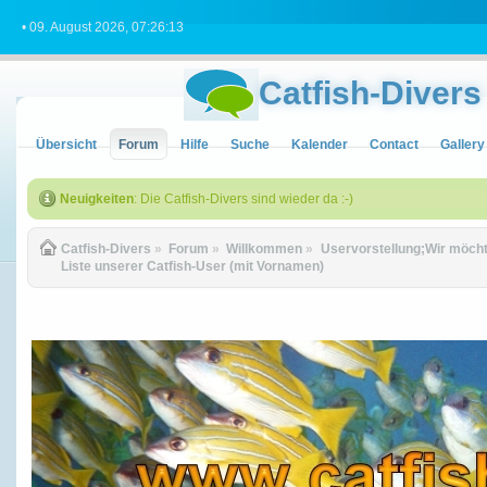
• 09. August 2026, 07:26:13
Catfish-Divers
Übersicht
Forum
Hilfe
Suche
Kalender
Contact
Gallery
Neuigkeiten
: Die Catfish-Divers sind wieder da :-)
Catfish-Divers
»
Forum
»
Willkommen
»
Uservorstellung;Wir möchte
Liste unserer Catfish-User (mit Vornamen)