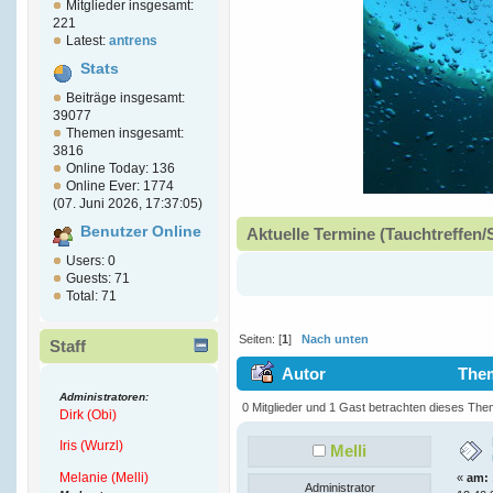
Mitglieder insgesamt:
221
Latest:
antrens
Stats
Beiträge insgesamt:
39077
Themen insgesamt:
3816
Online Today: 136
Online Ever: 1774
(07. Juni 2026, 17:37:05)
Benutzer Online
Aktuelle Termine (Tauchtreffen/
Users: 0
Guests: 71
Total: 71
Seiten: [
1
]
Nach unten
Staff
Autor
Thema
Administratoren:
Vornamen) (Gelesen 47655 mal)
0 Mitglieder und 1 Gast betrachten dieses The
Dirk (Obi)
Iris (Wurzl)
Melli
Melanie (Melli)
«
am:
Administrator