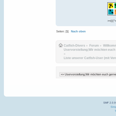
><(((°>
Seiten: [
1
]
Nach oben
Catfish-Divers
»
Forum
»
Willkom
Uservorstellung;Wir möchten euch ge
»
Liste unserer Catfish-User (mit Vo
SMF 2.0.9
Simp
T