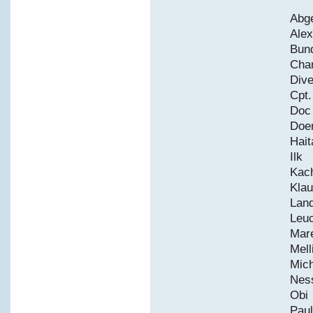
A
A
B
C
D
C
D
D
H
I
Ka
K
L
Le
M
M
M
N
P