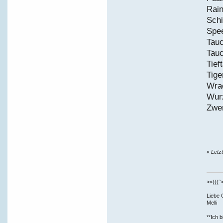
R
Sc
S
T
T
T
T
W
W
Z
«
Letz
><(((°>
Liebe 
Melli
**Ich b