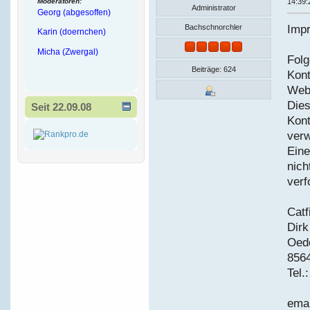
Moderatoren:
14:39:
Administrator
Georg (abgesoffen)
Imp
Bachschnorchler
Karin (doernchen)
Micha (Zwergal)
Folg
Beiträge: 624
Kon
Webs
Dies
Seit 22.09.08
Kon
verw
Eine
nich
verf
Catf
Dir
Oede
856
Tel.
ema