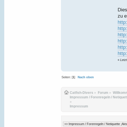
Dies
zu e
http
http
http
http
http
http
«
Letz
Seiten: [
1
]
Nach oben
Catfish-Divers
»
Forum
»
Willkom
Impressum / Forenregeln / Netiquett
»
Impressum