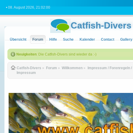
• 08. August 2026, 21:02:00
Catfish-Divers
Übersicht
Forum
Hilfe
Suche
Kalender
Contact
Gallery
Neuigkeiten
: Die Catfish-Divers sind wieder da :-)
Catfish-Divers
»
Forum
»
Willkommen
»
Impressum / Forenregeln / 
Impressum