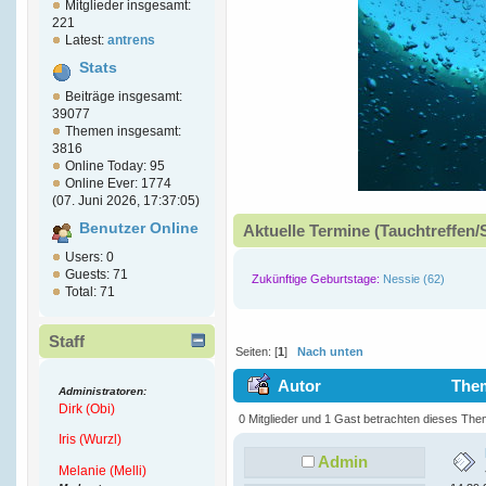
Mitglieder insgesamt:
221
Latest:
antrens
Stats
Beiträge insgesamt:
39077
Themen insgesamt:
3816
Online Today: 95
Online Ever: 1774
(07. Juni 2026, 17:37:05)
Benutzer Online
Aktuelle Termine (Tauchtreffen/
Users: 0
Guests: 71
Zukünftige Geburtstage:
Nessie (62)
Total: 71
Staff
Seiten: [
1
]
Nach unten
Autor
Them
Administratoren:
Dirk (Obi)
0 Mitglieder und 1 Gast betrachten dieses The
Iris (Wurzl)
Admin
Melanie (Melli)