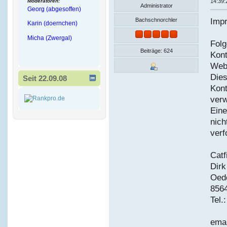
Moderatoren:
14:39:
Administrator
Georg (abgesoffen)
Imp
Bachschnorchler
Karin (doernchen)
Micha (Zwergal)
Folg
Beiträge: 624
Kon
Webs
Dies
Seit 22.09.08
Kon
verw
Eine
nich
verf
Catf
Dir
Oede
856
Tel.
ema