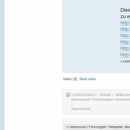
Dies
zu e
http
http
http
http
http
http
«
Letz
Seiten: [
1
]
Nach oben
Catfish-Divers
»
Forum
»
Willkom
Impressum / Forenregeln / Netiquett
»
Impressum