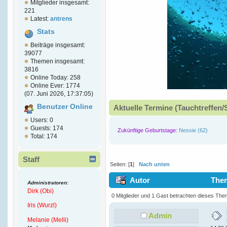
Mitglieder insgesamt:
221
Latest:
antrens
Stats
Beiträge insgesamt:
39077
Themen insgesamt:
3816
Online Today: 258
Online Ever: 1774
(07. Juni 2026, 17:37:05)
Benutzer Online
Aktuelle Termine (Tauchtreffen/
Users: 0
Guests: 174
Zukünftige Geburtstage:
Nessie (62)
Total: 174
Staff
Seiten: [
1
]
Nach unten
Autor
Them
Administratoren:
Dirk (Obi)
0 Mitglieder und 1 Gast betrachten dieses The
Iris (Wurzl)
Admin
Melanie (Melli)