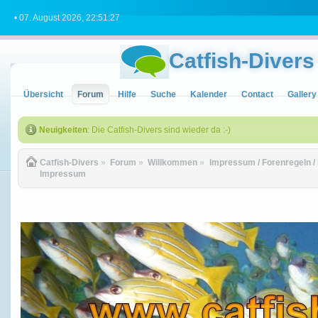
• 07. August 2026, 22:51:27
Catfish-Divers
Übersicht
Forum
Hilfe
Suche
Kalender
Contact
Gallery
Neuigkeiten
: Die Catfish-Divers sind wieder da :-)
Catfish-Divers
»
Forum
»
Willkommen
»
Impressum / Forenregeln / 
Impressum