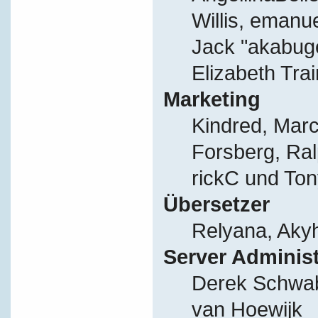
Willis, eman
Jack "akabug
Elizabeth Tra
Marketing
Kindred, Mar
Forsberg, Ral
rickC und Ton
Übersetzer
Relyana, Aky
Server Adminis
Derek Schwab
van Hoewijk