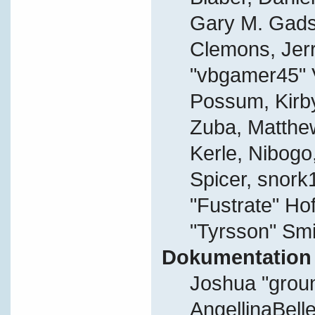
Gary M. Gads
Clemons, Jer
"vbgamer45" V
Possum, Kirb
Zuba, Matthe
Kerle, Nibogo,
Spicer, snork
"Fustrate" Ho
"Tyrsson" Smi
Dokumentation
Joshua "grou
AngellinaBelle