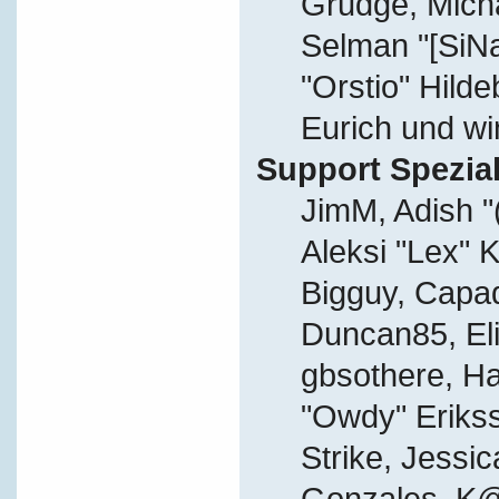
Grudge, Micha
Selman "[SiN
"Orstio" Hild
Eurich und wi
Support Spezial
JimM, Adish "
Aleksi "Lex" K
Bigguy, Capa
Duncan85, Eli
gbsothere, Ha
"Owdy" Eriks
Strike, Jessic
Gonzales, K@