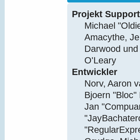
Projekt Support
Michael "Old
Amacythe, Je
Darwood und J
O'Leary
Entwickler
Norv, Aaron v
Bjoern "Bloc"
Jan "Compuart
"JayBachater
"RegularExpr