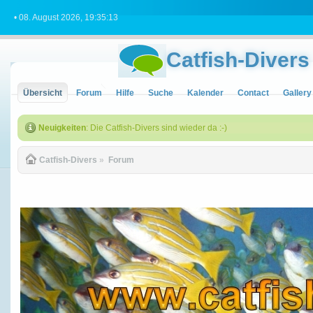
• 08. August 2026, 19:35:13
Catfish-Divers
Übersicht
Forum
Hilfe
Suche
Kalender
Contact
Gallery
Neuigkeiten
: Die Catfish-Divers sind wieder da :-)
Catfish-Divers
»
Forum