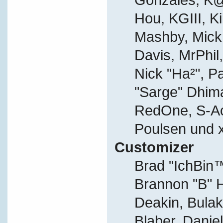
Hou, KGIII, Ki
Mashby, Mick G
Davis, MrPhil,
Nick "Ha²", P
"Sarge" Dhima
RedOne, S-A
Poulsen und 
Customizer
Brad "IchBi
Brannon "B" H
Deakin, Bulak
Blaber, Danie