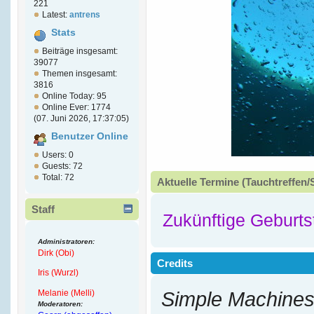
221
Latest:
antrens
Stats
Beiträge insgesamt:
39077
Themen insgesamt:
3816
Online Today: 95
Online Ever: 1774
(07. Juni 2026, 17:37:05)
Benutzer Online
Users: 0
Guests: 72
Total: 72
Aktuelle Termine (Tauchtreffen/
Staff
Zukünftige Geburts
Administratoren:
Dirk (Obi)
Credits
Iris (Wurzl)
Melanie (Melli)
Simple Machines
Moderatoren: