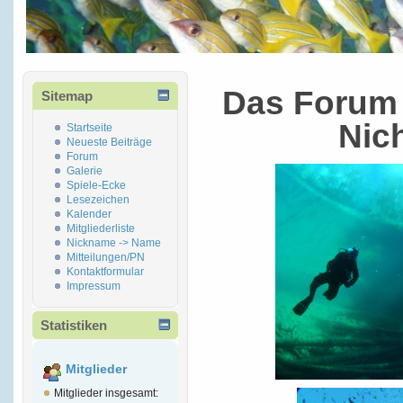
Das Forum 
Sitemap
Nic
Startseite
Neueste Beiträge
Forum
Galerie
Spiele-Ecke
Lesezeichen
Kalender
Mitgliederliste
Nickname -> Name
Mitteilungen/PN
Kontaktformular
Impressum
Statistiken
Mitglieder
Mitglieder insgesamt: