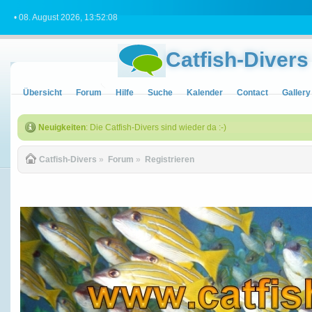
• 08. August 2026, 13:52:08
Catfish-Divers
Übersicht
Forum
Hilfe
Suche
Kalender
Contact
Gallery
Neuigkeiten
: Die Catfish-Divers sind wieder da :-)
Catfish-Divers
»
Forum
»
Registrieren