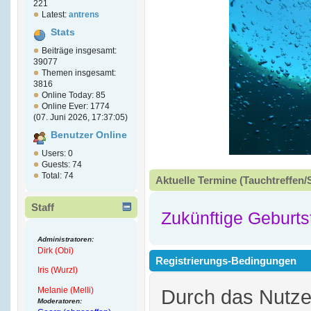
221
Latest:
antrens
Stats
Beiträge insgesamt:
39077
Themen insgesamt:
3816
Online Today: 85
Online Ever: 1774
(07. Juni 2026, 17:37:05)
Benutzer Online
Users: 0
Guests: 74
Total: 74
Aktuelle Termine (Tauchtreffen/
Staff
Zukünftige Geburts
Administratoren:
Dirk (Obi)
Registrierungs-Bedingungen
Iris (Wurzl)
Melanie (Melli)
Durch das Nutz
Moderatoren: