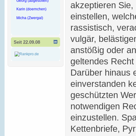
Georg (abgesoffen)
akzeptieren Sie,
Karin (doernchen)
einstellen, welch
Micha (Zwergal)
rassistisch, vera
vulgär, belästige
Seit 22.09.08
anstößig oder a
geltendes Recht 
Darüber hinaus e
einverstanden ke
geschützten Wer
notwendigen Rec
einzustellen. S
Kettenbriefe, P