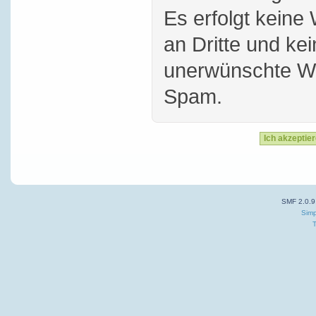
Es erfolgt keine
an Dritte und ke
unerwünschte W
Spam.
SMF 2.0.9
Simp
T