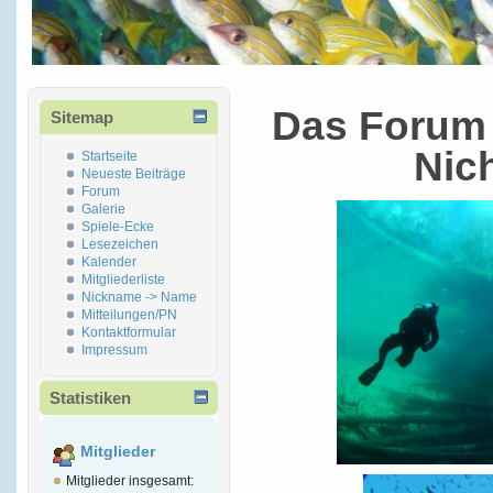
Das Forum 
Sitemap
Nic
Startseite
Neueste Beiträge
Forum
Galerie
Spiele-Ecke
Lesezeichen
Kalender
Mitgliederliste
Nickname -> Name
Mitteilungen/PN
Kontaktformular
Impressum
Statistiken
Mitglieder
Mitglieder insgesamt: