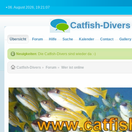
• 06. August 2026, 19:21:07
Catfish-Divers
Übersicht
Forum
Hilfe
Suche
Kalender
Contact
Gallery
Neuigkeiten
: Die Catfish-Divers sind wieder da :-)
Catfish-Divers
»
Forum
»
Wer ist online