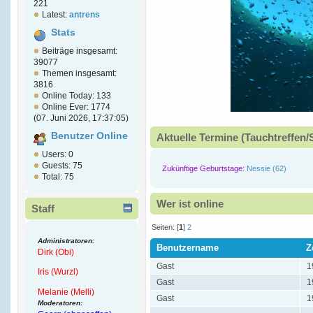
221
Latest:
antrens
Stats
Beiträge insgesamt:
39077
Themen insgesamt:
3816
Online Today: 133
Online Ever: 1774
(07. Juni 2026, 17:37:05)
Benutzer Online
Aktuelle Termine (Tauchtreffen/
Users: 0
Guests: 75
Zukünftige Geburtstage:
Nessie (62)
Total: 75
Wer ist online
Staff
Seiten: [
1
]
2
Administratoren:
Benutzername
Z
Dirk (Obi)
Gast
1
Iris (Wurzl)
Gast
1
Melanie (Melli)
Gast
1
Moderatoren: