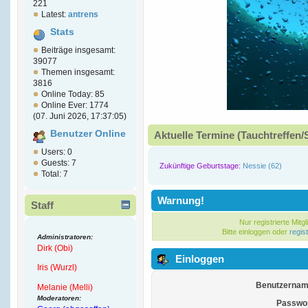
221
Latest:
antrens
Stats
Beiträge insgesamt:
39077
Themen insgesamt:
3816
Online Today: 85
Online Ever: 1774
(07. Juni 2026, 17:37:05)
Benutzer Online
Aktuelle Termine (Tauchtreffen/
Users: 0
Guests: 7
Zukünftige Geburtstage:
Nessie (62)
Total: 7
Warnung!
Staff
Nur registrierte Mitg
Bitte einloggen oder
regis
Administratoren:
Dirk (Obi)
Einloggen
Iris (Wurzl)
Benutzernam
Melanie (Melli)
Moderatoren:
Passwor