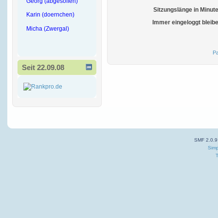
Georg (abgesoffen)
Sitzungslänge in Minut
Karin (doernchen)
Immer eingeloggt bleib
Micha (Zwergal)
Pa
Seit 22.09.08
SMF 2.0.9
Simp
T