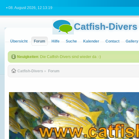
• 08. August 2026, 12:13:19
Catfish-Divers
Übersicht
Forum
Hilfe
Suche
Kalender
Contact
Gallery
Neuigkeiten
: Die Catfish-Divers sind wieder da :-)
Catfish-Divers
»
Forum