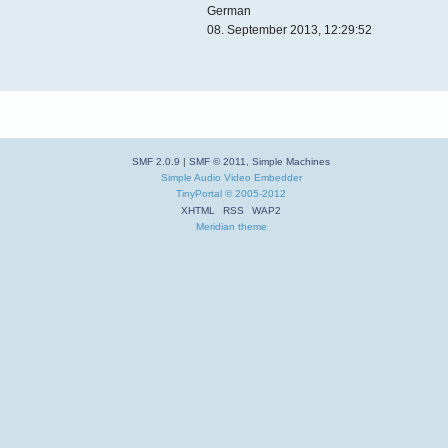
German
08. September 2013, 12:29:52
SMF 2.0.9
|
SMF © 2011
,
Simple Machines
Simple Audio Video Embedder
TinyPortal
© 2005-2012
XHTML
RSS
WAP2
Meridian theme