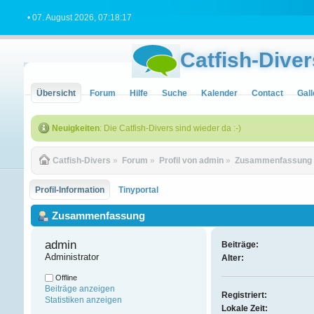
• 07. August 2026, 07:18:17
Catfish-Diver
Übersicht
Forum
Hilfe
Suche
Kalender
Contact
Gall
Neuigkeiten
: Die Catfish-Divers sind wieder da :-)
Catfish-Divers
»
Forum
»
Profil von admin
»
Zusammenfassung
Profil-Information
Tinyportal
Zusammenfassung
admin 
Beiträge:
Administrator
Alter:
Offline
Beiträge anzeigen
Registriert:
Statistiken anzeigen
Lokale Zeit: