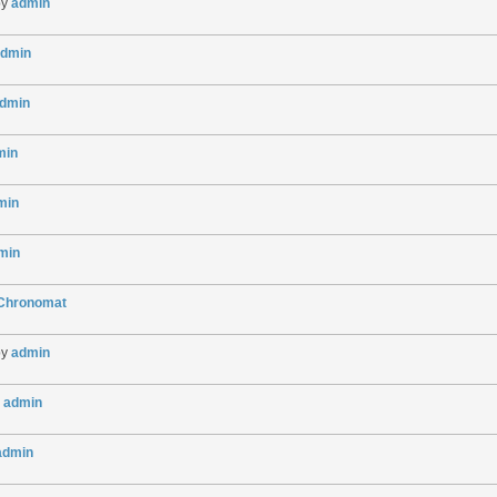
by
admin
dmin
dmin
min
min
min
gChronomat
by
admin
y
admin
admin