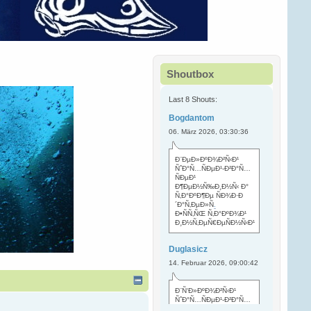
Shoutbox
Last 8 Shouts:
Bogdantom
06. März 2026, 03:30:36
Ð¨ÐµÐ»ÐºÐ¾Ð²Ñ‹Ð¹
ÑˆÐ°Ñ…ÑÐµÐ¹-Ð²Ð°Ñ…
ÑÐµÐ¹
Ð¶ÐµÐ½Ñ‰Ð¸Ð½Ñ‹ Ð°
Ñ‚Ð°ÐºÐ¶Ðµ ÑÐ¾Ð·Ð
´Ð°Ñ‚ÐµÐ»Ñ
.
Ð•ÑÑ‚ÑŒ Ñ‚Ð°ÐºÐ¾Ð¹
Ð¸Ð½Ñ‚ÐµÑ€ÐµÑÐ½Ñ‹Ð¹
Duglasicz
14. Februar 2026, 09:00:42
Ð¨Ñ‘Ð»ÐºÐ¾Ð²Ñ‹Ð¹
ÑˆÐ°Ñ…ÑÐµÐ¹-Ð²Ð°Ñ…
ÑÐµÐ¹ Ñ…