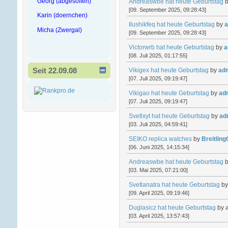
Georg (abgesoffen)
Andreaswbe hat heute Geburtstag
[09. September 2025, 09:28:43]
Karin (doernchen)
Ilushikfeq hat heute Geburtstag
by
a
Micha (Zwergal)
[09. September 2025, 09:28:43]
Victorwrb hat heute Geburtstag
by
a
[08. Juli 2025, 01:17:55]
Seit 22.09.08
Vikigex hat heute Geburtstag
by
ad
[07. Juli 2025, 09:19:47]
Vikigao hat heute Geburtstag
by
ad
[07. Juli 2025, 09:19:47]
Svetlxyt hat heute Geburtstag
by
ad
[03. Juli 2025, 04:59:41]
SEIKO replica watches
by
Breitlin
[06. Juni 2025, 14:15:34]
Andreaswbe hat heute Geburtstag
[03. Mai 2025, 07:21:00]
Svetlanatra hat heute Geburtstag
b
[09. April 2025, 09:19:46]
Duglasicz hat heute Geburtstag
by
[03. April 2025, 13:57:43]