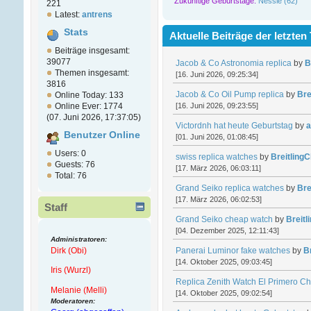
Zukünftige Geburtstage:
Nessie (62)
221
Latest:
antrens
Stats
Aktuelle Beiträge der letzten
Beiträge insgesamt:
39077
Jacob & Co Astronomia replica
by
B
Themen insgesamt:
[16. Juni 2026, 09:25:34]
3816
Jacob & Co Oil Pump replica
by
Bre
Online Today: 133
[16. Juni 2026, 09:23:55]
Online Ever: 1774
(07. Juni 2026, 17:37:05)
Victordnh hat heute Geburtstag
by
a
Benutzer Online
[01. Juni 2026, 01:08:45]
Users: 0
swiss replica watches
by
Breitling
Guests: 76
[17. März 2026, 06:03:11]
Total: 76
Grand Seiko replica watches
by
Bre
[17. März 2026, 06:02:53]
Staff
Grand Seiko cheap watch
by
Breit
[04. Dezember 2025, 12:11:43]
Administratoren:
Dirk (Obi)
Panerai Luminor fake watches
by
B
[14. Oktober 2025, 09:03:45]
Iris (Wurzl)
Replica Zenith Watch El Primero C
Melanie (Melli)
[14. Oktober 2025, 09:02:54]
Moderatoren: