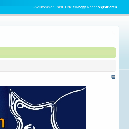
• Willkommen
Gast
. Bitte
einloggen
oder
registrieren
.