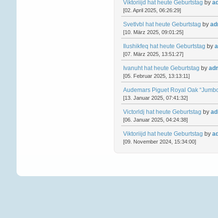
Viktoriijd hat heute Geburtstag
by
a
[02. April 2025, 06:26:29]
Svetlvbl hat heute Geburtstag
by
ad
[10. März 2025, 09:01:25]
Ilushikfeq hat heute Geburtstag
by
a
[07. März 2025, 13:51:27]
Ivanuht hat heute Geburtstag
by
ad
[05. Februar 2025, 13:13:11]
Audemars Piguet Royal Oak “Jumbo
[13. Januar 2025, 07:41:32]
Victorldj hat heute Geburtstag
by
ad
[06. Januar 2025, 04:24:38]
Viktoriijd hat heute Geburtstag
by
a
[09. November 2024, 15:34:00]