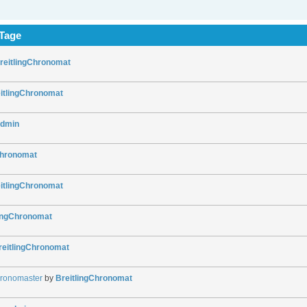
 Tage
reitlingChronomat
itlingChronomat
dmin
Chronomat
itlingChronomat
lingChronomat
reitlingChronomat
hronomaster
by
BreitlingChronomat